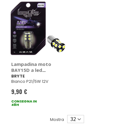
Lampadina moto
BAY15D a led
BAY15D Canbus -
BRYTE
Bianco P21/5W 12V
BRYTE
9,90 €
CONSEGNA IN
48H
Mostra