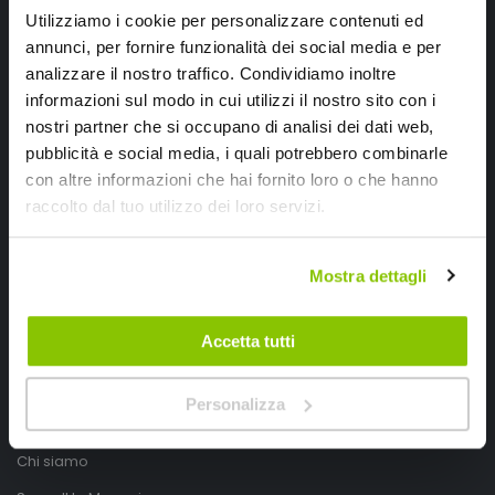
Utilizziamo i cookie per personalizzare contenuti ed
annunci, per fornire funzionalità dei social media e per
analizzare il nostro traffico. Condividiamo inoltre
informazioni sul modo in cui utilizzi il nostro sito con i
nostri partner che si occupano di analisi dei dati web,
pubblicità e social media, i quali potrebbero combinarle
con altre informazioni che hai fornito loro o che hanno
SpeedUp.it
raccolto dal tuo utilizzo dei loro servizi.
Via Montello 46
Mostra dettagli
Nervesa della Battaglia
Treviso, Italy 31040
Accetta tutti
PIVA IT03490830266
Speedup.it by Trio Group
Personalizza
Telefono
0423.601555
Chi siamo