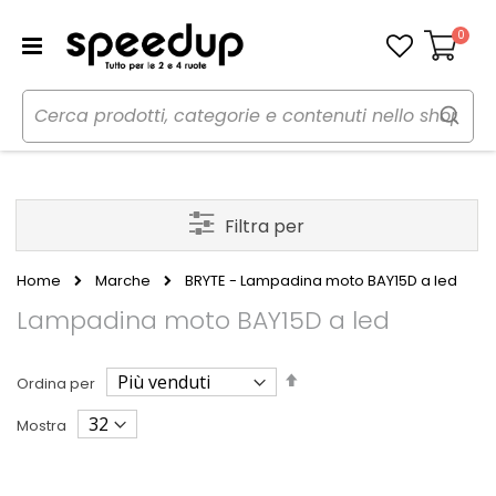
0
Carrello
Filtra per
Home
Marche
BRYTE - Lampadina moto BAY15D a led
Lampadina moto BAY15D a led
Imposta
Ordina per
la
direzione
Mostra
decrescente