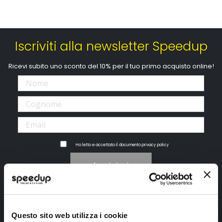
Iscriviti alla newsletter Speedup
Ricevi subito uno sconto del 10% per il tuo primo acquisto online!
Ho letto e accettato il documento
privacy policy
Iscrivimi
Segui SPEEDUP.IT
Questo sito web utilizza i cookie