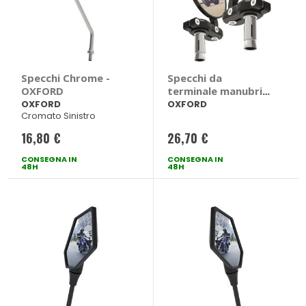
Specchi Chrome -
Specchi da
OXFORD
terminale manubrio
- OXFORD
OXFORD
OXFORD
Cromato Sinistro
16,80 €
26,70 €
CONSEGNA IN
CONSEGNA IN
48H
48H