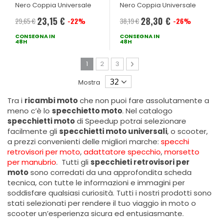
Nero Coppia Universale
Nero Coppia Universale
23,15 €
28,30 €
29,65 €
-22%
38,19 €
-26%
Prezzo
Prezzo
CONSEGNA IN
speciale
CONSEGNA IN
speciale
48H
48H
Pagina
Attualmente stai leggendo la pagina
Pagina
Pagina
Pagina
Avanti
1
2
3
Mostra
Tra i
ricambi moto
che non puoi fare assolutamente a
meno c’è lo
specchietto moto
. Nel catalogo
specchietti moto
di Speedup potrai selezionare
facilmente gli
specchietti moto universali
, o scooter,
a prezzi convenienti delle migliori marche:
specchi
retrovisori per moto
,
adattatore specchio
,
morsetto
per manubrio
. Tutti gli
specchieti retrovisori per
moto
sono corredati da una approfondita scheda
tecnica, con tutte le informazioni e immagini per
soddisfare qualsiasi curiosità. Tutti i nostri prodotti sono
stati selezionati per rendere il tuo viaggio in moto o
scooter un’esperienza sicura ed entusiasmante.