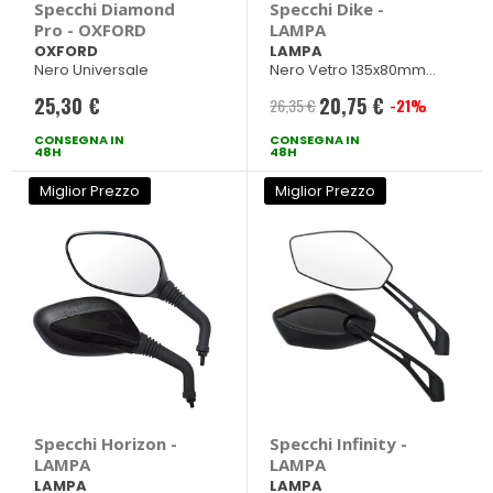
Specchi Diamond
Specchi Dike -
Pro - OXFORD
LAMPA
OXFORD
LAMPA
Nero Universale
Nero Vetro 135x80mm
Lunghezza ca. 220mm
25,30 €
20,75 €
26,35 €
-21%
Prezzo
CONSEGNA IN
CONSEGNA IN
speciale
48H
48H
Miglior Prezzo
Miglior Prezzo
Specchi Horizon -
Specchi Infinity -
LAMPA
LAMPA
LAMPA
LAMPA