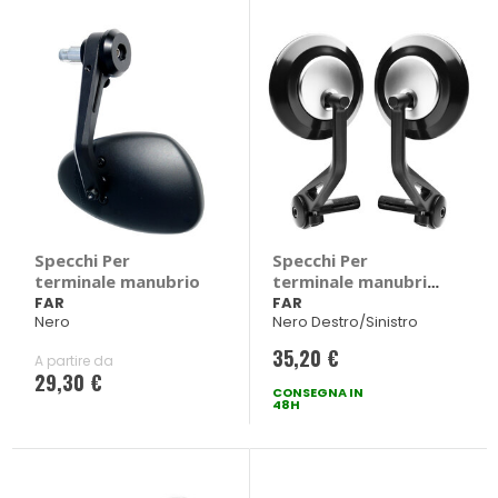
Specchi Per
Specchi Per
terminale manubrio
terminale manubrio
- FAR
FAR
FAR
Nero
Nero Destro/Sinistro
35,20 €
A partire da
29,30 €
CONSEGNA IN
48H