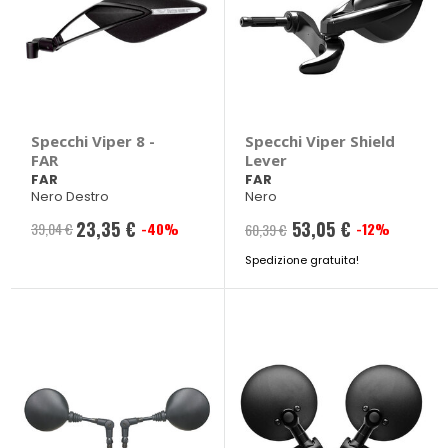
Specchi Viper 8 -
Specchi Viper Shield
FAR
Lever
FAR
FAR
Nero Destro
Nero
23,35 €
53,05 €
39,04 €
-40%
-12%
60,39 €
Prezzo
speciale
Spedizione gratuita!