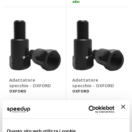
48H
Adattatore
Adattatore
specchio - OXFORD
specchio - OXFORD
OXFORD
OXFORD
7,90 €
7,90 €
CONSEGNA IN
CONSEGNA IN
48H
48H
Quasi esaurito
Questo sito web utilizza i cookie