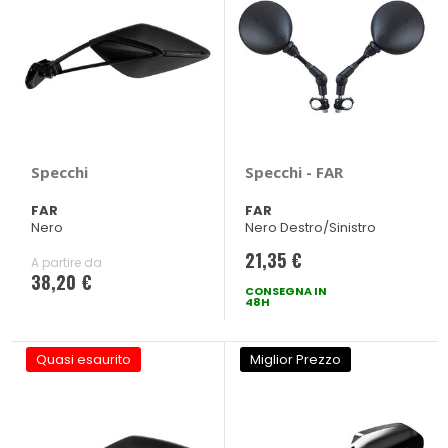
Specchi
Specchi - FAR
FAR
FAR
Nero
Nero Destro/Sinistro
21,35 €
A partire da
38,20 €
CONSEGNA IN
48H
Quasi esaurito
Miglior Prezzo