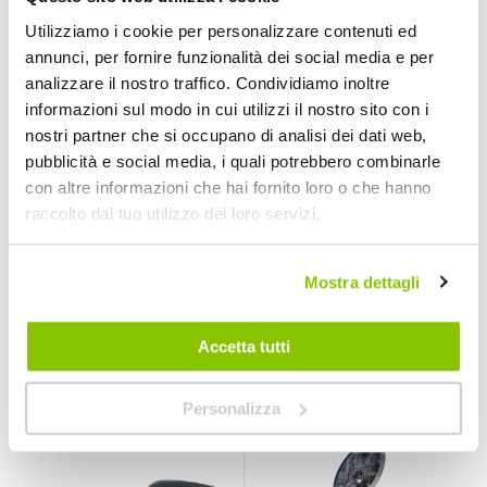
Utilizziamo i cookie per personalizzare contenuti ed
annunci, per fornire funzionalità dei social media e per
analizzare il nostro traffico. Condividiamo inoltre
informazioni sul modo in cui utilizzi il nostro sito con i
nostri partner che si occupano di analisi dei dati web,
pubblicità e social media, i quali potrebbero combinarle
con altre informazioni che hai fornito loro o che hanno
raccolto dal tuo utilizzo dei loro servizi.
Adattatore
Morsetto per
specchio Naked -
manubrio Morsetto
RIZOMA
- LAMPA
RIZOMA
LAMPA
Mostra dettagli
Nero Universale 41,5x37,5
Alluminio Nero
16,80 €
8,40 €
22,00 €
-24%
Prezzo
Accetta tutti
speciale
CONSEGNA IN
48H
Personalizza
Quasi esaurito