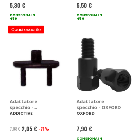
5,30 €
5,50 €
CONSEGNA IN
CONSEGNA IN
48H
48H
Quasi esaurito
Adattatore
Adattatore
specchio -
specchio - OXFORD
ADDICTIVE
ADDICTIVE
OXFORD
2,05 €
7,90 €
7,08 €
-71%
Prezzo
speciale
CONSEGNA IN