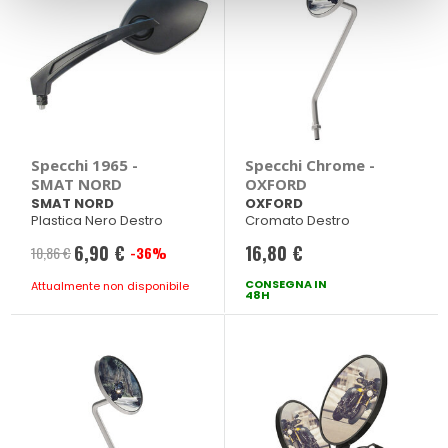
Specchi 1965 -
Specchi Chrome -
SMAT NORD
OXFORD
SMAT NORD
OXFORD
Plastica Nero Destro
Cromato Destro
6,90 €
16,80 €
10,86 €
-36%
Prezzo
speciale
CONSEGNA IN
Attualmente non disponibile
48H