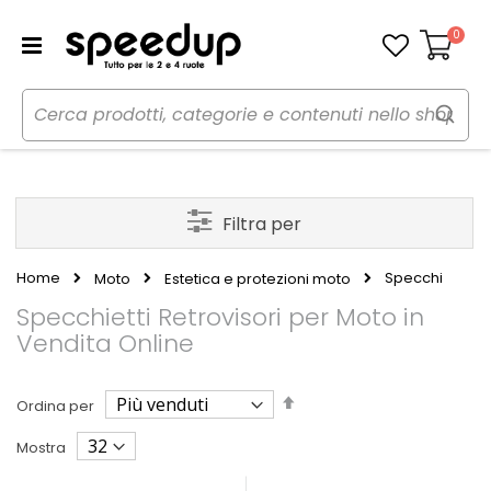
0
Carrello
Filtra per
Home
Specchi
Moto
Estetica e protezioni moto
Specchietti Retrovisori per Moto in
Vendita Online
Imposta
Ordina per
la
direzione
Mostra
decrescente