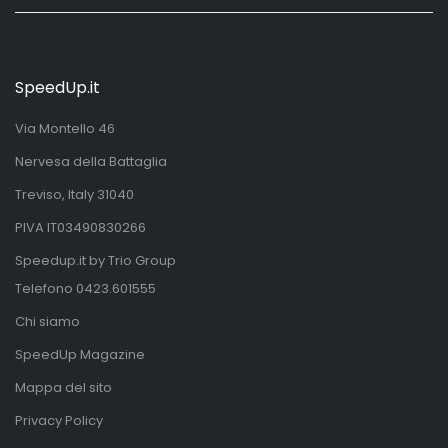
SpeedUp.it
Via Montello 46
Nervesa della Battaglia
Treviso, Italy 31040
PIVA IT03490830266
Speedup.it by Trio Group
Telefono
0423.601555
Chi siamo
SpeedUp Magazine
Mappa del sito
Privacy Policy