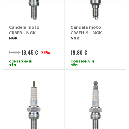
Candela moto
Candela moto
CR8EB - NGK
CR8EH-9 - NGK
NGK
NGK
13,45 €
19,80 €
18,06 €
-26%
Prezzo
CONSEGNA IN
speciale
CONSEGNA IN
48H
48H