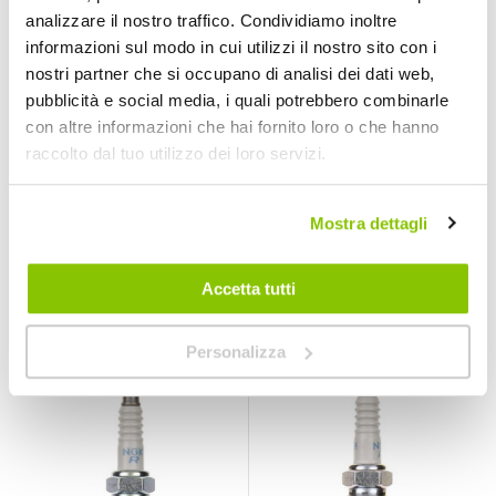
analizzare il nostro traffico. Condividiamo inoltre
informazioni sul modo in cui utilizzi il nostro sito con i
nostri partner che si occupano di analisi dei dati web,
pubblicità e social media, i quali potrebbero combinarle
con altre informazioni che hai fornito loro o che hanno
raccolto dal tuo utilizzo dei loro servizi.
Candela moto
Candela moto CR8E
CR7HSA - NGK
- NGK
NGK
NGK
Mostra dettagli
8,50 €
14,85 €
Accetta tutti
CONSEGNA IN
CONSEGNA IN
48H
48H
Miglior Prezzo
Personalizza