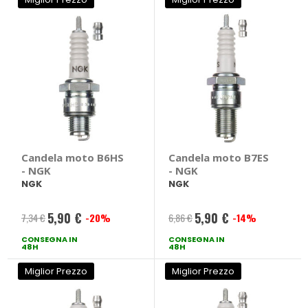
Candela moto B6HS
Candela moto B7ES
- NGK
- NGK
NGK
NGK
5,90 €
5,90 €
7,34 €
-20%
6,86 €
-14%
Prezzo
Prezzo
CONSEGNA IN
speciale
CONSEGNA IN
speciale
48H
48H
Miglior Prezzo
Miglior Prezzo