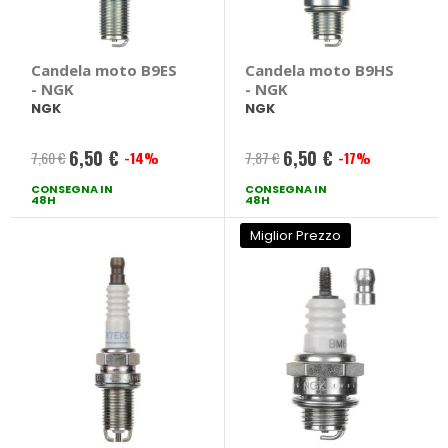
Candela moto B9ES
Candela moto B9HS
- NGK
- NGK
NGK
NGK
6,50 €
6,50 €
7,60 €
-14%
7,87 €
-17%
Prezzo
Prezzo
CONSEGNA IN
speciale
CONSEGNA IN
speciale
48H
48H
Miglior Prezzo