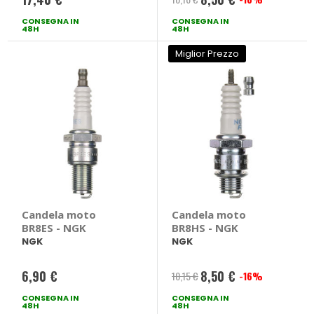
Prezzo
CONSEGNA IN
CONSEGNA IN
speciale
48H
48H
Miglior Prezzo
Candela moto
Candela moto
BR8ES - NGK
BR8HS - NGK
NGK
NGK
6,90 €
8,50 €
10,15 €
-16%
Prezzo
CONSEGNA IN
CONSEGNA IN
speciale
48H
48H