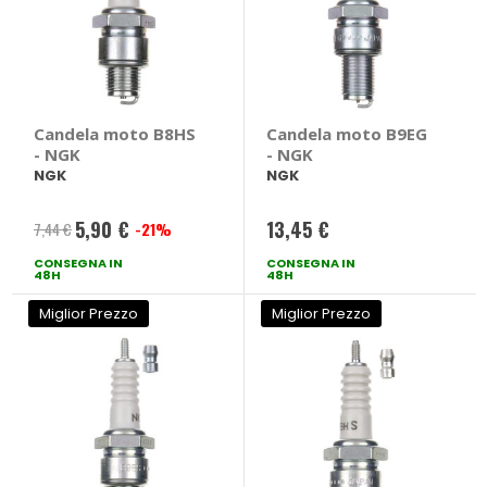
Candela moto B8HS
Candela moto B9EG
- NGK
- NGK
NGK
NGK
5,90 €
13,45 €
7,44 €
-21%
Prezzo
CONSEGNA IN
speciale
CONSEGNA IN
48H
48H
Miglior Prezzo
Miglior Prezzo