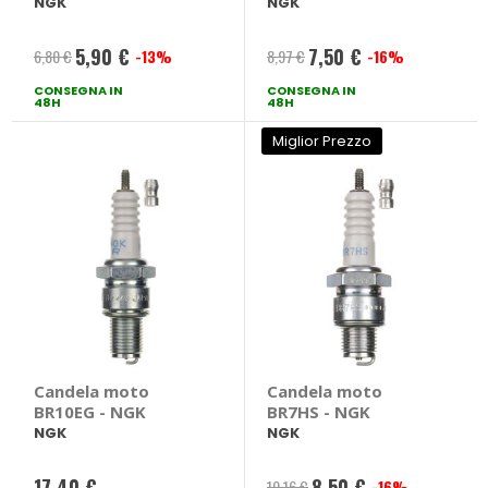
NGK
NGK
5,90 €
7,50 €
6,80 €
-13%
8,97 €
-16%
Prezzo
Prezzo
CONSEGNA IN
speciale
CONSEGNA IN
speciale
48H
48H
Miglior Prezzo
Candela moto
Candela moto
BR10EG - NGK
BR7HS - NGK
NGK
NGK
17,40 €
8,50 €
10,16 €
-16%