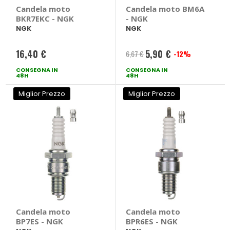
Candela moto
Candela moto BM6A
BKR7EKC - NGK
- NGK
NGK
NGK
16,40 €
5,90 €
6,67 €
-12%
Prezzo
CONSEGNA IN
CONSEGNA IN
speciale
48H
48H
Miglior Prezzo
Miglior Prezzo
Candela moto
Candela moto
BP7ES - NGK
BPR6ES - NGK