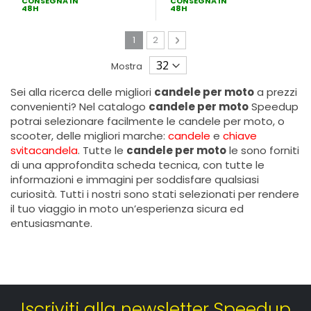
CONSEGNA IN
CONSEGNA IN
48H
48H
Pagina
Attualmente stai leggendo la pagina
Pagina
Pagina
Avanti
1
2
Mostra
Sei alla ricerca delle migliori
candele per moto
a prezzi
convenienti? Nel catalogo
candele per moto
Speedup
potrai selezionare facilmente le candele per moto, o
scooter, delle migliori marche:
candele
e
chiave
svitacandela
. Tutte le
candele per moto
le sono forniti
di una approfondita scheda tecnica, con tutte le
informazioni e immagini per soddisfare qualsiasi
curiosità. Tutti i nostri sono stati selezionati per rendere
il tuo viaggio in moto un’esperienza sicura ed
entusiasmante.
Iscriviti alla newsletter Speedup