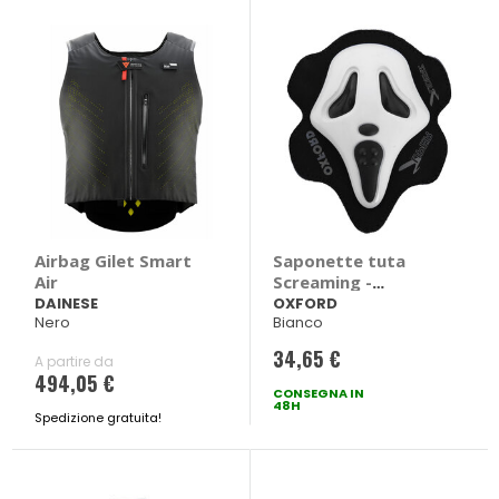
Airbag Gilet Smart
Saponette tuta
Air
Screaming -
OXFORD
DAINESE
OXFORD
Nero
Bianco
34,65 €
A partire da
494,05 €
CONSEGNA IN
48H
Spedizione gratuita!