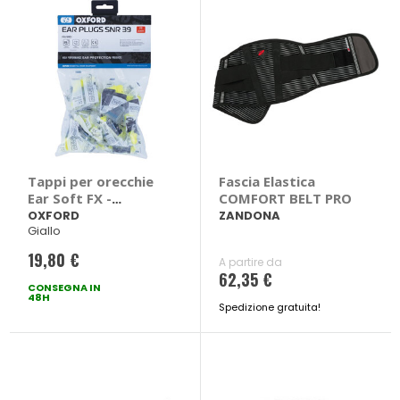
Tappi per orecchie
Fascia Elastica
Ear Soft FX -
COMFORT BELT PRO
OXFORD
OXFORD
ZANDONA
Giallo
19,80 €
A partire da
62,35 €
CONSEGNA IN
48H
Spedizione gratuita!