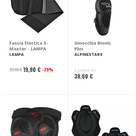
Fascia Elastica X-
Ginocchia Bionic
Maxter - LAMPA
Plus
LAMPA
ALPINESTARS
19,80 €
28,06 €
-29%
Prezzo
A partire da
38,60 €
speciale