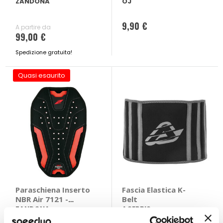
177cm)
ZANDONA
OJ
9,90 €
A partire da
99,00 €
Spedizione gratuita!
Quasi esaurito
Paraschiena Inserto
Fascia Elastica K-
NBR Air 7121 -
Belt
ZANDONA
ZANDONA
ACERBIS
Nero/rosso 230x370mm