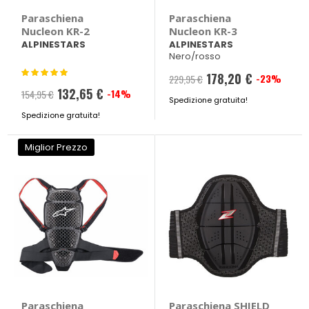
Paraschiena
Paraschiena
Nucleon KR-2
Nucleon KR-3
ALPINESTARS
ALPINESTARS
Nero/rosso
Valutazione:
178,20 €
-23%
229,95 €
100%
132,65 €
-14%
154,95 €
Spedizione gratuita!
Spedizione gratuita!
Miglior Prezzo
Paraschiena
Paraschiena SHIELD