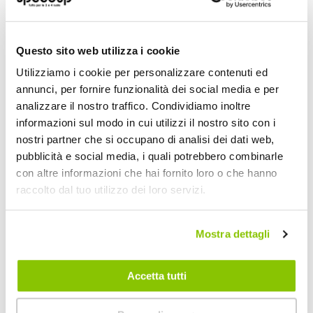
39,60 €
A partire da
25,70 €
Questo sito web utilizza i cookie
Utilizziamo i cookie per personalizzare contenuti ed
annunci, per fornire funzionalità dei social media e per
analizzare il nostro traffico. Condividiamo inoltre
informazioni sul modo in cui utilizzi il nostro sito con i
nostri partner che si occupano di analisi dei dati web,
pubblicità e social media, i quali potrebbero combinarle
con altre informazioni che hai fornito loro o che hanno
raccolto dal tuo utilizzo dei loro servizi.
Mostra dettagli
Protezioni CE
Protezioni CE
interne Fianchi Air -
interne Ginocchio
AXO
Air - AXO
AXO
AXO
Accetta tutti
Nero Tg unica
Nero Tg unica
16,95 €
19,95 €