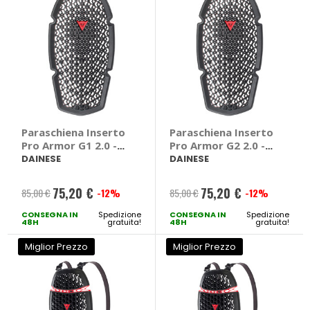
Paraschiena Inserto
Paraschiena Inserto
Pro Armor G1 2.0 -
Pro Armor G2 2.0 -
DAINESE
DAINESE
DAINESE
DAINESE
75,20 €
75,20 €
85,00 €
-12%
85,00 €
-12%
Prezzo
Prezzo
CONSEGNA IN
speciale
Spedizione
CONSEGNA IN
speciale
Spedizione
48H
gratuita!
48H
gratuita!
Miglior Prezzo
Miglior Prezzo