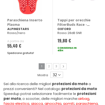
Paraschiena Inserto
Tappi per orecchie
Plasma
FilterBuds Race -
OXFORD
ALPINESTARS
OXFORD
Rosso/nero
Rosso 28dB SNR
19,80 €
A partire da
55,40 €
CONSEGNA IN
48H
Spedizione gratuita!
Pagina
Attualmente stai leggendo la pagina
Pagina
Pagina
Pagina
Avanti
1
2
3
Mostra
Sei alla ricerca delle migliori
protezioni da moto
a
prezzi convenienti? Nel catalogo
protezioni da moto
Speedup potrai selezionare facilmente le
protezioni
per moto
, o scooter, delle migliori marche:
airbag
,
fascia elestica
,
giacca
,
ginocchia
,
gomiti
,
paraschiena
,