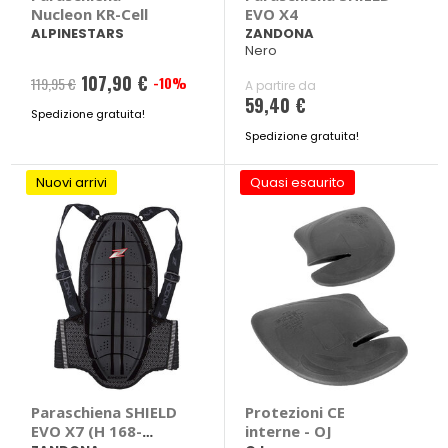
Nucleon KR-Cell
EVO X4
ALPINESTARS
ZANDONA
Nero
107,90 €
-10%
119,95 €
A partire da
59,40 €
Spedizione gratuita!
Spedizione gratuita!
Nuovi arrivi
Quasi esaurito
Paraschiena SHIELD
Protezioni CE
EVO X7 (H 168-
interne - OJ