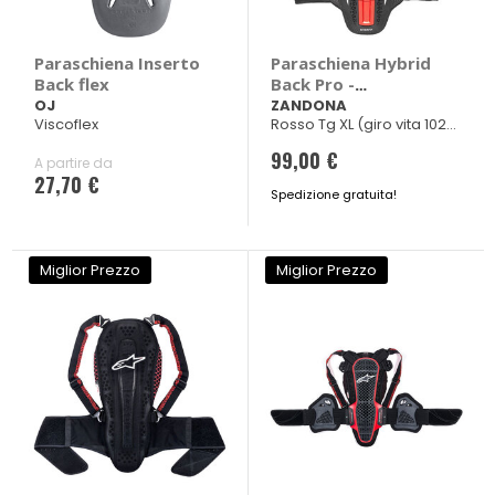
Paraschiena Inserto
Paraschiena Hybrid
Back flex
Back Pro -
ZANDONA
OJ
ZANDONA
Viscoflex
Rosso Tg XL (giro vita 102-
114cm)
99,00 €
A partire da
27,70 €
Spedizione gratuita!
Miglior Prezzo
Miglior Prezzo