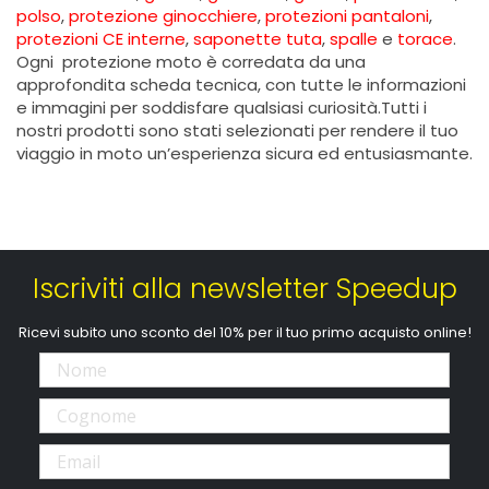
polso
,
protezione ginocchiere
,
protezioni pantaloni
,
protezioni CE interne
,
saponette tuta
,
spalle
e
torace
.
Ogni protezione moto è corredata da una
approfondita scheda tecnica, con tutte le informazioni
e immagini per soddisfare qualsiasi curiosità.Tutti i
nostri prodotti sono stati selezionati per rendere il tuo
viaggio in moto un’esperienza sicura ed entusiasmante.
Iscriviti alla newsletter Speedup
Ricevi subito uno sconto del 10% per il tuo primo acquisto online!