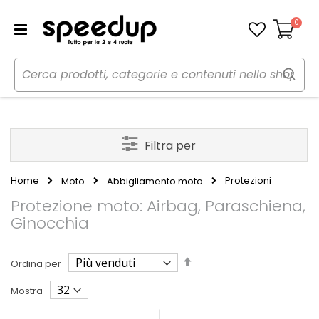
0
Carrello
Filtra per
Home
Protezioni
Moto
Abbigliamento moto
Protezione moto: Airbag, Paraschiena,
Ginocchia
Imposta
Ordina per
la
direzione
Mostra
decrescente