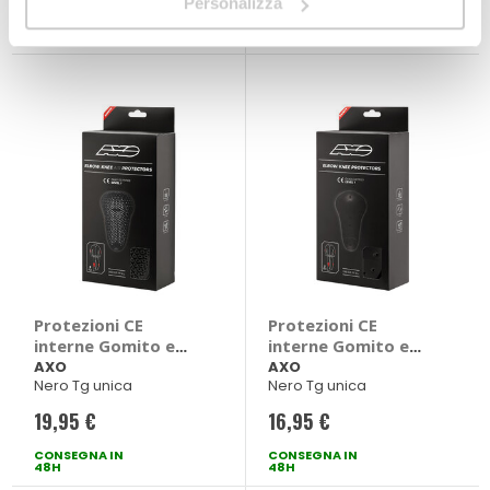
Personalizza
CONSEGNA IN
CONSEGNA IN
48H
48H
Protezioni CE
Protezioni CE
interne Gomito e
interne Gomito e
ginocchio Air - AXO
ginocchio - AXO
AXO
AXO
Nero Tg unica
Nero Tg unica
19,95 €
16,95 €
CONSEGNA IN
CONSEGNA IN
48H
48H