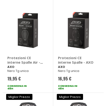
Protezioni CE
Protezioni CE
interne Spalle Air -
interne Spalle - AXO
AXO
AXO
AXO
Nero Tg unica
Nero Tg unica
19,95 €
16,95 €
CONSEGNA IN
CONSEGNA IN
48H
48H
Miglior Prezzo
Miglior Prezzo