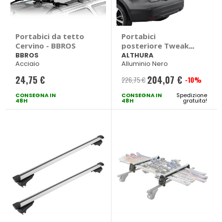
Portabici da tetto
Portabici
Cervino - BBROS
posteriore Tweak
E-Bike 2 Black
BBROS
ALTHURA
Acciaio
Alluminio Nero
Edition - ALTHURA
24,75 €
204,07 €
226,75 €
-10%
Prezzo
CONSEGNA IN
CONSEGNA IN
speciale
Spedizione
48H
48H
gratuita!