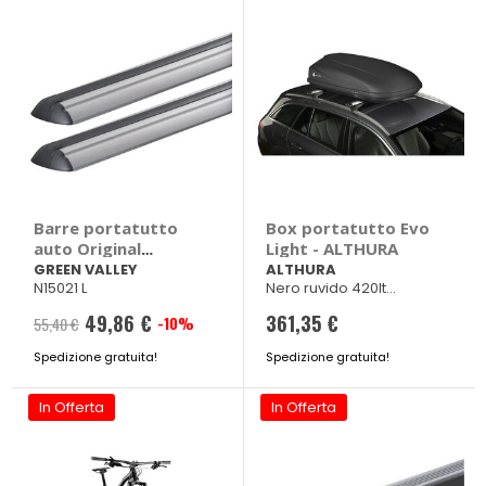
Barre portatutto
Box portatutto Evo
auto Original
Light - ALTHURA
Alluminio
GREEN VALLEY
ALTHURA
N15021 L
Nero ruvido 420lt
156x90xh45cm Peso 15,2
49,86 €
361,35 €
kg
-10%
55,40 €
Spedizione gratuita!
Spedizione gratuita!
In Offerta
In Offerta