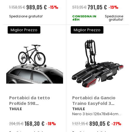
Peso 18,2kg
989,05 €
791,05 €
1.158,95 €
-15%
973,95 €
-19%
Prezzo
Prezzo
Spedizione gratuita!
speciale
CONSEGNA IN
speciale
Spedizione
48H
gratuita!
Miglior Prezzo
Miglior Prezzo
Portabici da tetto
Portabici da Gancio
ProRide 598
Traino EasyFold 3
Alluminio - THULE
9451 - THULE
THULE
THULE
Nero 3 bici 126x78x84cm
Peso 22kg
168,30 €
890,05 €
204,95 €
-18%
1.127,95 €
-21%
Prezzo
Prezzo