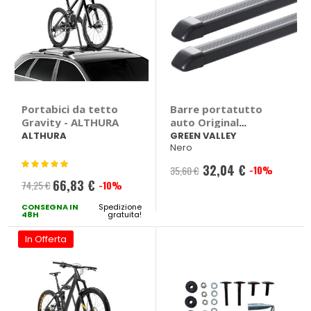
Portabici da tetto
Barre portatutto
Gravity - ALTHURA
auto Original
Acciaio
ALTHURA
GREEN VALLEY
Nero
Valutazione:
32,04 €
-10%
35,60 €
100%
66,83 €
74,25 €
-10%
Prezzo
CONSEGNA IN
speciale
Spedizione
48H
gratuita!
In Offerta