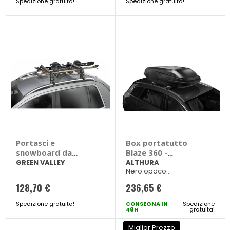
Spedizione gratuita!
speciale
Spedizione gratuita!
speciale
Portasci e
Box portatutto
snowboard da
Blaze 360 -
portatutto Easy
ALTHURA
GREEN VALLEY
ALTHURA
Nero opaco
Snow Rider 160 510
1456x850xh436mm Peso
- GREEN VALLEY
128,70 €
236,65 €
10,4kg
Spedizione gratuita!
CONSEGNA IN
Spedizione
48H
gratuita!
Miglior Prezzo