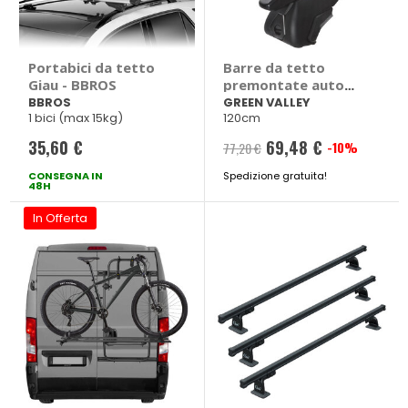
Portabici da tetto
Barre da tetto
Giau - BBROS
premontate auto
Easy One SW Acciaio
BBROS
GREEN VALLEY
1 bici (max 15kg)
120cm
35,60 €
69,48 €
-10%
77,20 €
CONSEGNA IN
Spedizione gratuita!
48H
In Offerta