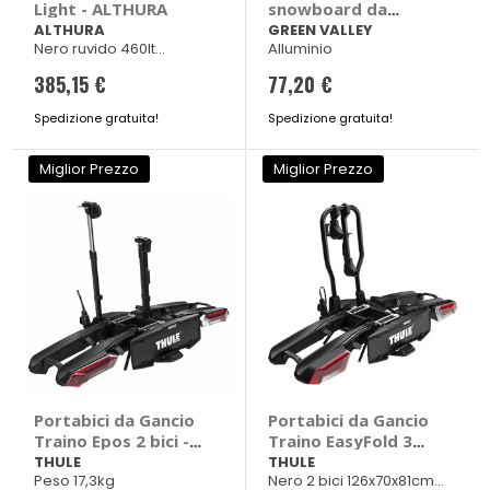
Light - ALTHURA
snowboard da
portatutto Rider 4 -
ALTHURA
GREEN VALLEY
Nero ruvido 460lt
Alluminio
GREEN VALLEY
194x72xh50cm Peso 15,6
385,15 €
77,20 €
kg
Spedizione gratuita!
Spedizione gratuita!
Miglior Prezzo
Miglior Prezzo
Portabici da Gancio
Portabici da Gancio
Traino Epos 2 bici -
Traino EasyFold 3
THULE
9441 - THULE
THULE
THULE
Peso 17,3kg
Nero 2 bici 126x70x81cm