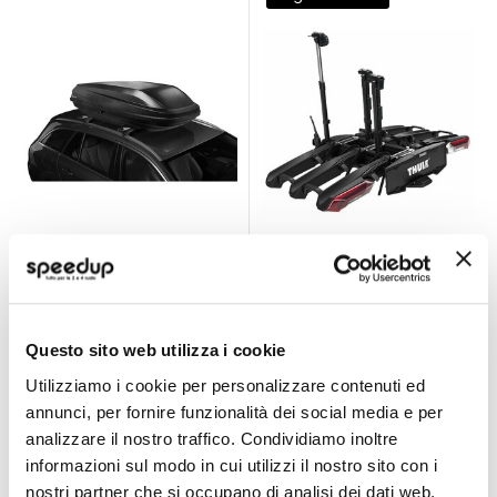
Box portatutto
Portabici da Gancio
Blaze 500 -
Traino Epos 3 bici -
ALTHURA
THULE
ALTHURA
THULE
Nero opaco
Peso 22,7kg
1769x917xh425mm Peso
296,05 €
1.088,05 €
14,5kg
1.312,95 €
Prezzo
Questo sito web utilizza i cookie
Spedizione gratuita!
speciale
Utilizziamo i cookie per personalizzare contenuti ed
-17%
annunci, per fornire funzionalità dei social media e per
CONSEGNA IN
Spedizione
48H
gratuita!
analizzare il nostro traffico. Condividiamo inoltre
informazioni sul modo in cui utilizzi il nostro sito con i
In Offerta
nostri partner che si occupano di analisi dei dati web,