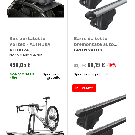
Box portatutto
Barre da tetto
Vortex - ALTHURA
premontate auto
Easy One SW
ALTHURA
GREEN VALLEY
Nero ruvido 470lt
Alluminio
185x90xh42cm
490,05 €
80,19 €
-10%
89,10 €
CONSEGNA IN
Spedizione
Spedizione gratuita!
48H
gratuita!
In Offerta