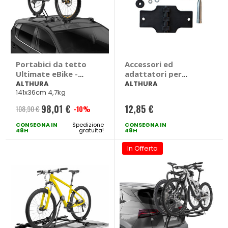
Portabici da tetto
Accessori ed
Ultimate eBike -
adattatori per
ALTHURA
portabici - ALTHURA
ALTHURA
ALTHURA
141x36cm 4,7kg
98,01 €
12,85 €
108,90 €
-10%
Prezzo
CONSEGNA IN
speciale
Spedizione
CONSEGNA IN
48H
gratuita!
48H
In Offerta