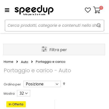
0
Carrello
Filtra per
Home
Portaggio e carico
Auto
Portaggio e carico - Auto
Imposta
Ordina per
la
direzione
Mostra
decrescente
In Offerta