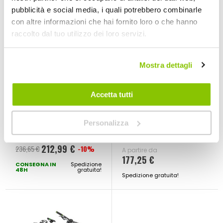
pubblicità e social media, i quali potrebbero combinarle
con altre informazioni che hai fornito loro o che hanno
raccolto dal tuo utilizzo dei loro servizi.
Mostra dettagli
Accetta tutti
Portabici
Barre da tetto
posteriore Tweak 3
premontate auto
Personalizza
Black Edition -
Torque
ALTHURA
ALTHURA
Alluminio Nero
Nero
ALTHURA
212,99 €
236,65 €
-10%
Prezzo
A partire da
177,25 €
CONSEGNA IN
speciale
Spedizione
48H
gratuita!
Spedizione gratuita!