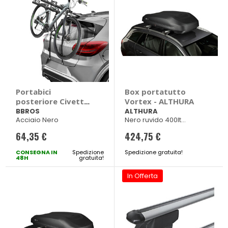
Portabici
Box portatutto
posteriore Civetta -
Vortex - ALTHURA
BBROS
BBROS
ALTHURA
Acciaio Nero
Nero ruvido 400lt
165x90xh40cm
64,35 €
424,75 €
CONSEGNA IN
Spedizione
Spedizione gratuita!
48H
gratuita!
In Offerta