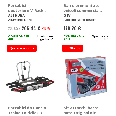
Portabici
Barre premontate
posteriore V-Rack -
veicoli commerciali
ALTHURA Citroen
Professional - GEV
ALTHURA
GEV
Alluminio Nero
Acciaio Nero 180cm
Jumper, Fiat
Citroen Jumper, Fiat
Ducato, Peugeot
Ducato, Peugeot
266,44 €
178,20 €
296,05 €
-10%
Prezzo
Boxer
Boxer
CONSEGNA IN
speciale
Spedizione
CONSEGNA IN
Spedizione
48H
gratuita!
48H
gratuita!
Quasi esaurito
In Offerta
Portabici da Gancio
Kit attacchi barre
Traino Foldclick 3 -
auto Original Kit -