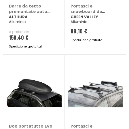
Barre da tetto
Portasci e
premontate auto
snowboard da
Torque
portatutto Rider 5 -
ALTHURA
GREEN VALLEY
Alluminio
Alluminio
GREEN VALLEY
89,10 €
A partire da
158,40 €
Spedizione gratuita!
Spedizione gratuita!
Box portatutto Evo
Portasci e