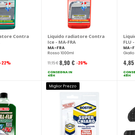
iatore Contra
Liquido radiatore Contra
Liqui
Ice - MA-FRA
FLU 
MA-FRA
MA-F
Rosso 1000ml
Giall
8,90 €
4,85
-22%
11,15 €
-20%
Prezzo
CONSEGNA IN
speciale
CONSE
48H
48H
Miglior Prezzo