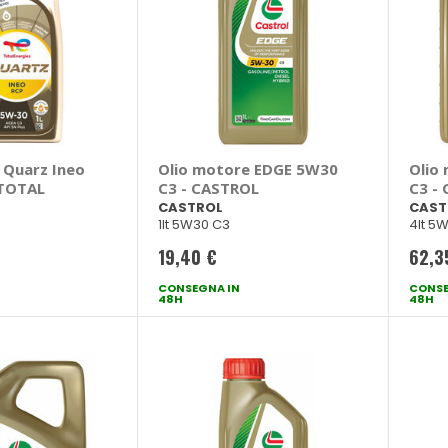
 Quarz Ineo
Olio motore EDGE 5W30
Olio
 TOTAL
C3 - CASTROL
C3 -
CASTROL
CAST
1lt 5W30 C3
4lt 5
19,40 €
62,3
CONSEGNA IN
CONSE
48H
48H