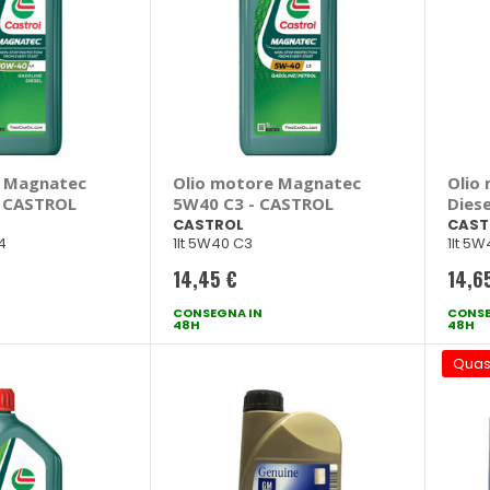
e Magnatec
Olio motore Magnatec
Olio
- CASTROL
5W40 C3 - CASTROL
Dies
CAS
CASTROL
CAST
4
1lt 5W40 C3
1lt 5
14,45 €
14,6
CONSEGNA IN
CONSE
48H
48H
Quas