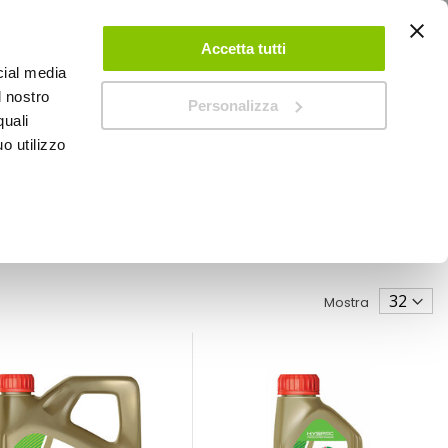
ACCEDI
CREA UN ACCOUNT
CONTATTACI
Accetta tutti
cial media
0
Carrello
l nostro
Personalizza
quali
o utilizzo
SPEEDUP MAGAZINE
Mostra