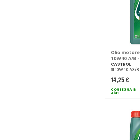
Olio motor
10W40 A/B 
CASTROL
1lt 10W40 A3/B
14,25 €
CONSEGNA IN
48H