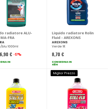
ido radiatore ALU-
Liquido radiatore Rolin
- MA-FRA
Fluid - AREXONS
RA
AREXONS
/blu 1000ml
Verde 1lt
6,90 €
8,70 €
-17%
Prezzo
GNA IN
speciale
CONSEGNA IN
48H
Miglior Prezzo