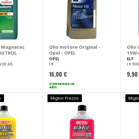
e Magnatec
Olio motore Original -
Olio
CASTROL
Opel - OPEL
15W4
OPEL
ELF
5W30 A5
1 lt
1 lt 1
16,00 €
9,90
CONSEGNA IN
48H
o
Miglior Prezzo
Migli