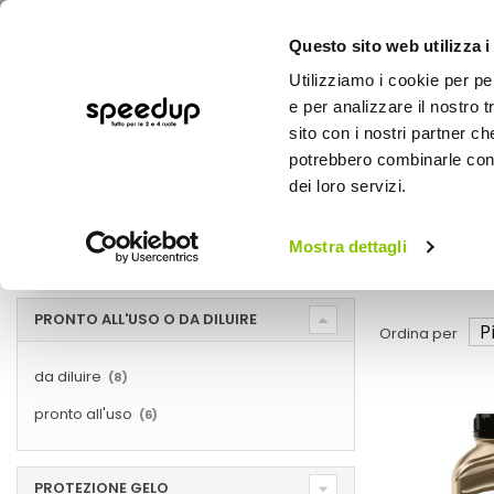
Questo sito web utilizza i
Utilizziamo i cookie per pe
e per analizzare il nostro t
sito con i nostri partner ch
potrebbero combinarle con a
AUTO
MOTO
BICI
OUTD
dei loro servizi.
Home
Manutenzione e ricambi auto
Auto
Mostra dettagli
Manutenzione e ricambi auto - Auto
PRONTO ALL'USO O DA DILUIRE
Ordina per
da diluire
elementi
8
pronto all'uso
elementi
6
PROTEZIONE GELO