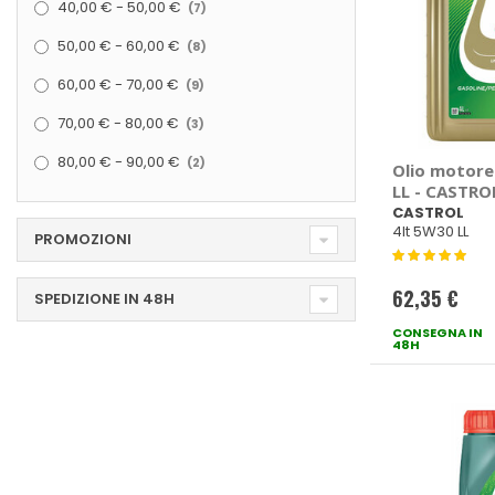
40,00 €
-
50,00 €
7
elementi
50,00 €
-
60,00 €
8
elementi
60,00 €
-
70,00 €
9
elementi
70,00 €
-
80,00 €
3
elementi
80,00 €
-
90,00 €
2
Olio motor
LL - CASTRO
CASTROL
4lt 5W30 LL
PROMOZIONI
Valutazione:
100%
62,35 €
SPEDIZIONE IN 48H
CONSEGNA IN
48H