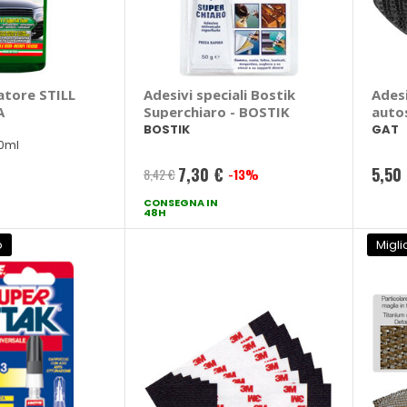
atore STILL
Adesivi speciali Bostik
Adesi
A
Superchiaro - BOSTIK
auto
BOSTIK
GAT
0ml
7,30 €
5,50
8,42 €
-13%
Prezzo
CONSEGNA IN
speciale
48H
o
Migli