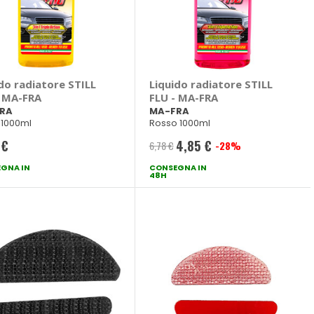
do radiatore STILL
Liquido radiatore STILL
- MA-FRA
FLU - MA-FRA
RA
MA-FRA
o 1000ml
Rosso 1000ml
 €
4,85 €
6,78 €
-28%
Prezzo
GNA IN
CONSEGNA IN
speciale
48H