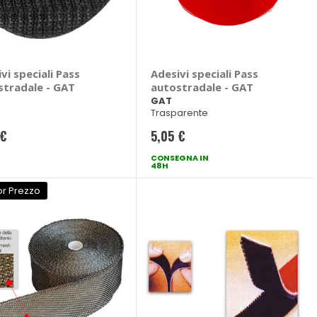
vi speciali Pass
Adesivi speciali Pass
stradale - GAT
autostradale - GAT
GAT
Trasparente
 €
5,05 €
CONSEGNA IN
48H
or Prezzo