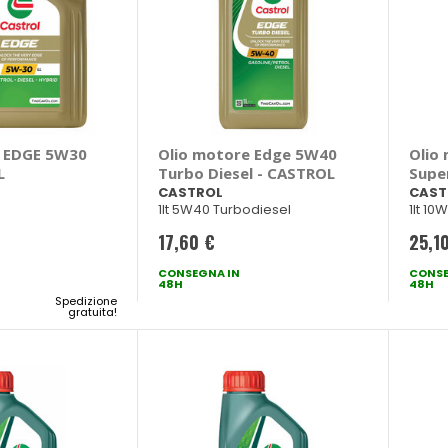
e EDGE 5W30
Olio motore Edge 5W40
Olio
L
Turbo Diesel - CASTROL
Supe
CASTROL
CAST
1lt 5W40 Turbodiesel
1lt 10
17,60 €
25,1
CONSEGNA IN
CONSE
48H
48H
Spedizione
gratuita!