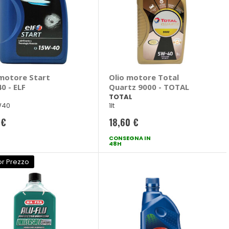
 motore Start
Olio motore Total
0 - ELF
Quartz 9000 - TOTAL
TOTAL
5W40
1lt
 €
18,60 €
CONSEGNA IN
48H
or Prezzo