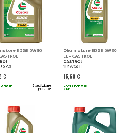
 motore EDGE 5W30
Olio motore EDGE 5W30
 CASTROL
LL - CASTROL
ROL
CASTROL
W30 C3
1lt 5W30 LL
5 €
15,60 €
GNA IN
Spedizione
CONSEGNA IN
gratuita!
48H