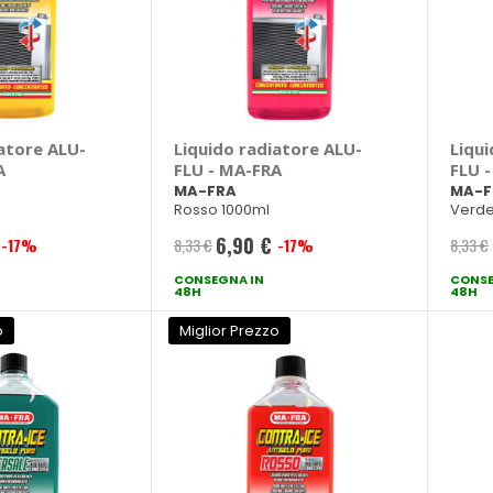
atore ALU-
Liquido radiatore ALU-
Liqu
A
FLU - MA-FRA
FLU 
MA-FRA
MA-F
Rosso 1000ml
Verde
6,90 €
-17%
8,33 €
-17%
8,33 €
Prezzo
CONSEGNA IN
speciale
CONSE
48H
48H
o
Miglior Prezzo