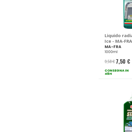
Liquido rad
Ice - MA-FRA
MA-FRA
1000ml
7,50 €
9,58 €
Prezzo
CONSEGNA IN
speciale
48H