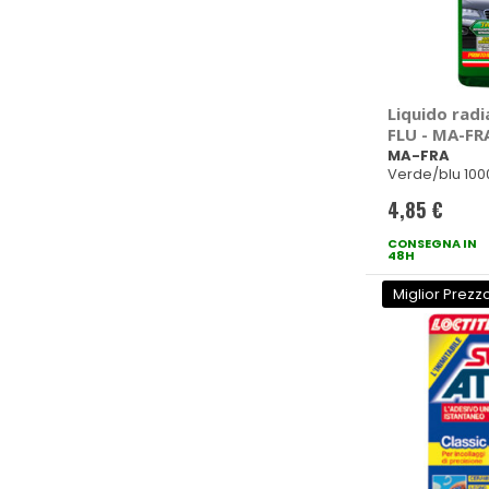
Liquido radi
FLU - MA-FR
MA-FRA
Verde/blu 100
4,85 €
CONSEGNA IN
48H
Miglior Prezz