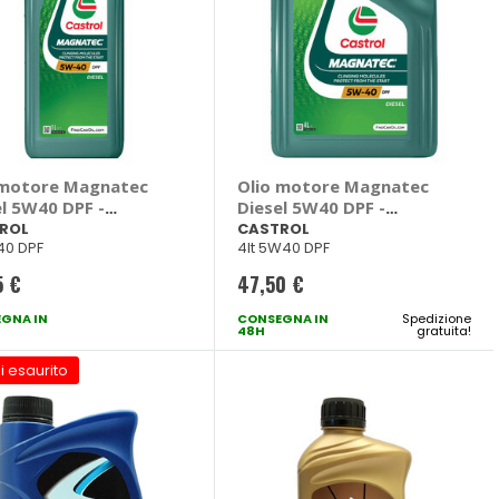
 motore Magnatec
Olio motore Magnatec
el 5W40 DPF -
Diesel 5W40 DPF -
TROL
CASTROL
ROL
CASTROL
W40 DPF
4lt 5W40 DPF
5 €
47,50 €
GNA IN
CONSEGNA IN
Spedizione
48H
gratuita!
i esaurito