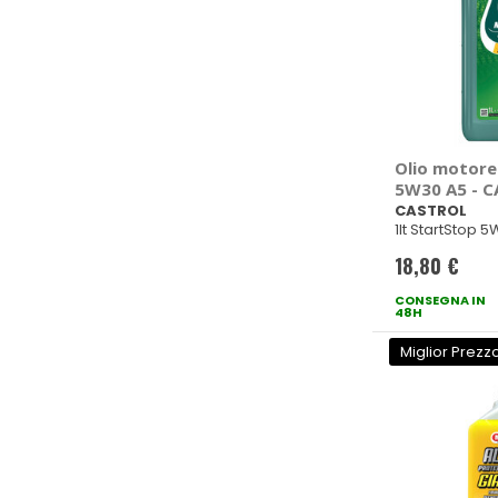
Olio motor
5W30 A5 - 
CASTROL
1lt StartStop 
18,80 €
CONSEGNA IN
48H
Miglior Prezz