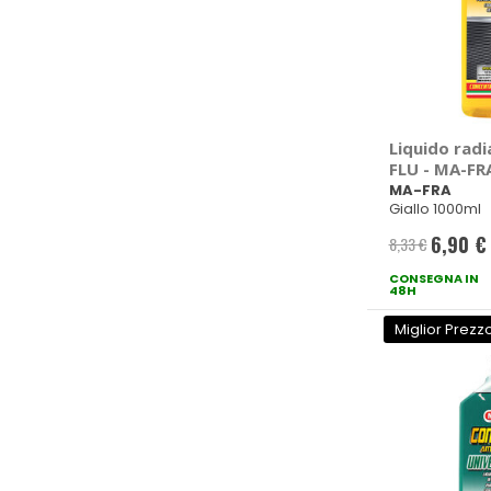
Liquido radi
FLU - MA-FR
MA-FRA
Giallo 1000ml
6,90 €
8,33 €
Prezzo
CONSEGNA IN
speciale
48H
Miglior Prezz