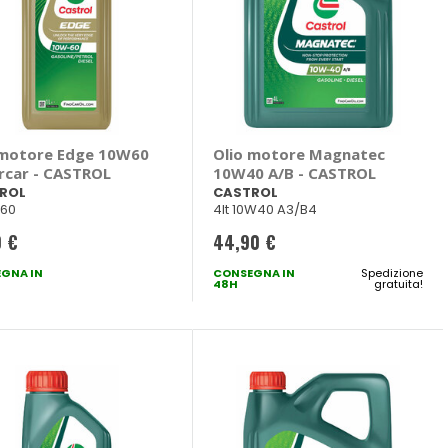
 motore Edge 10W60
Olio motore Magnatec
rcar - CASTROL
10W40 A/B - CASTROL
ROL
CASTROL
W60
4lt 10W40 A3/B4
0 €
44,90 €
GNA IN
CONSEGNA IN
Spedizione
48H
gratuita!