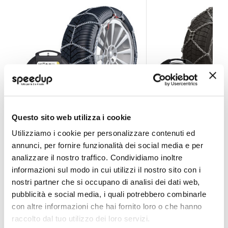
Questo sito web utilizza i cookie
Catene da neve K-SLIM 7mm - KONIG
Catene da neve XG
Utilizziamo i cookie per personalizzare contenuti ed
KONIG
KONIG
annunci, per fornire funzionalità dei social media e per
Misura 065
analizzare il nostro traffico. Condividiamo inoltre
59,40 €
179,20 €
-72%
Prezzo
informazioni sul modo in cui utilizzi il nostro sito con i
speciale
Spedizione gratuita!
Spedizione gratuita!
nostri partner che si occupano di analisi dei dati web,
pubblicità e social media, i quali potrebbero combinarle
con altre informazioni che hai fornito loro o che hanno
raccolto dal tuo utilizzo dei loro servizi.