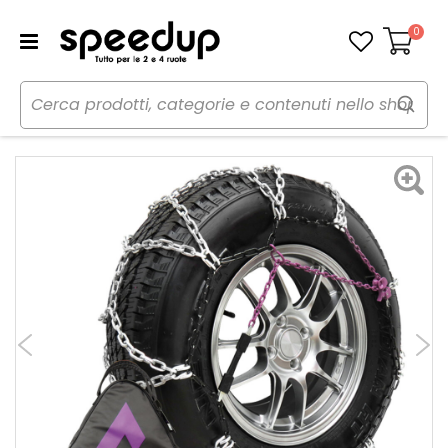
0
Carrello
Home
Auto
Inverno
Catene neve
Catene da neve 16mm