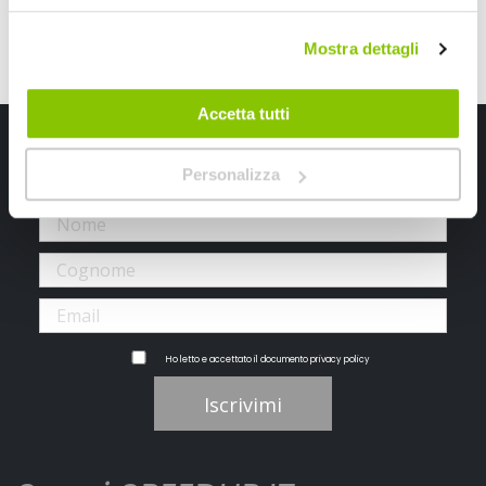
Mostra dettagli
Accetta tutti
Iscriviti alla newsletter Speedup
Personalizza
Ricevi subito uno sconto del 10% per il tuo primo acquisto online!
Ho letto e accettato il documento
privacy policy
Iscrivimi