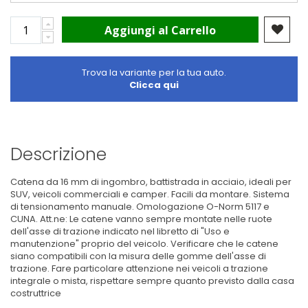
Aggiungi al Carrello
Trova la variante per la tua auto.
Clicca qui
Descrizione
Catena da 16 mm di ingombro, battistrada in acciaio, ideali per
SUV, veicoli commerciali e camper. Facili da montare. Sistema
di tensionamento manuale. Omologazione O-Norm 5117 e
CUNA. Att.ne: Le catene vanno sempre montate nelle ruote
dell'asse di trazione indicato nel libretto di "Uso e
manutenzione" proprio del veicolo. Verificare che le catene
siano compatibili con la misura delle gomme dell'asse di
trazione. Fare particolare attenzione nei veicoli a trazione
integrale o mista, rispettare sempre quanto previsto dalla casa
costruttrice