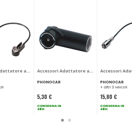
AR Audi, Fiat Bravo, Volkswagen
dattatore antenna - PHONOCAR Bmw Serie 1, Serie 3, Serie 4, 
Accessori Adattatore antenna - PHONOCA
Accessori Ada
PHONOCAR
PHONOCAR
oli
+ altri 3 veicoli
5,30 €
15,80 €
CONSEGNA IN
CONSEGNA IN
48H
48H