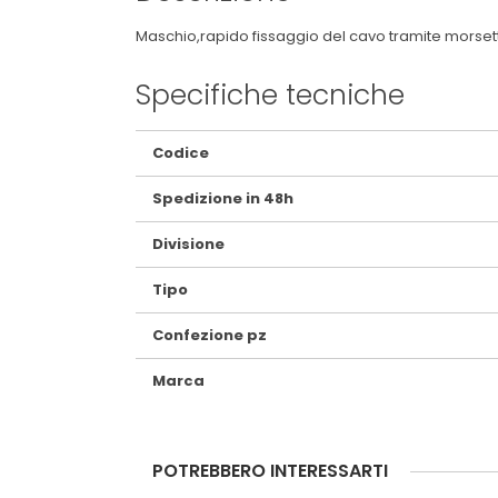
Maschio,rapido fissaggio del cavo tramite morsett
Specifiche tecniche
Maggiori
Codice
Informazioni
Spedizione in 48h
Divisione
Tipo
Confezione pz
Marca
POTREBBERO INTERESSARTI