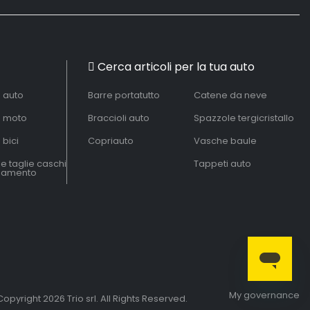
Cerca articoli per la tua auto
à auto
Barre portatutto
Catene da neve
à moto
Braccioli auto
Spazzole tergicristallo
 bici
Copriauto
Vasche baule
le taglie caschi
Tappeti auto
liamento
My governance
opyright 2026 Trio srl. All Rights Reserved.