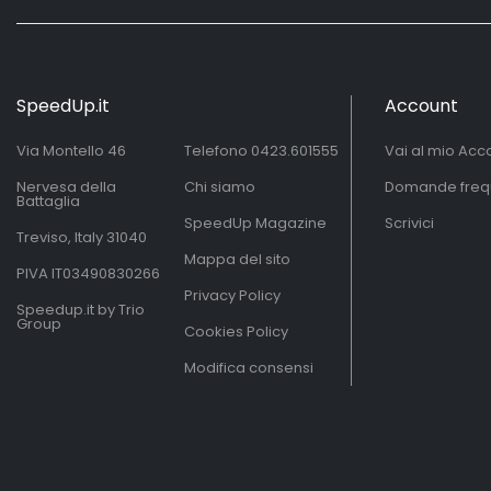
SpeedUp.it
Account
Via Montello 46
Telefono
0423.601555
Vai al mio Acc
Nervesa della
Chi siamo
Domande freq
Battaglia
SpeedUp Magazine
Scrivici
Treviso, Italy 31040
Mappa del sito
PIVA IT03490830266
Privacy Policy
Speedup.it by Trio
Group
Cookies Policy
Modifica consensi