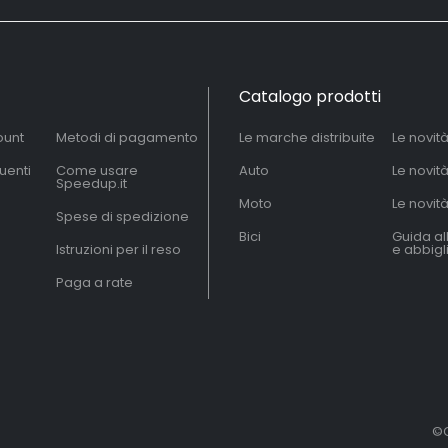
Catalogo prodotti
ount
Metodi di pagamento
Le marche distribuite
Le novit
uenti
Come usare
Auto
Le novit
Speedup.it
Moto
Le novità
Spese di spedizione
Bici
Guida al
Istruzioni per il reso
e abbig
Paga a rate
©C