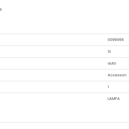
i.
0099066
Si
auto
Accessori
1
LAMPA