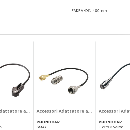
FAKRA>DIN 400mm
None 2007> - PHONOCAR Nissan 2007 >
dattatore antenna - PHONOCAR Bmw Serie 1, Serie 3, Serie 4, 
Accessori Adattatore antenna - PHONOCA
Accessori Ada
PHONOCAR
PHONOCAR
oli
SMA>F
+ altri 3 veicoli