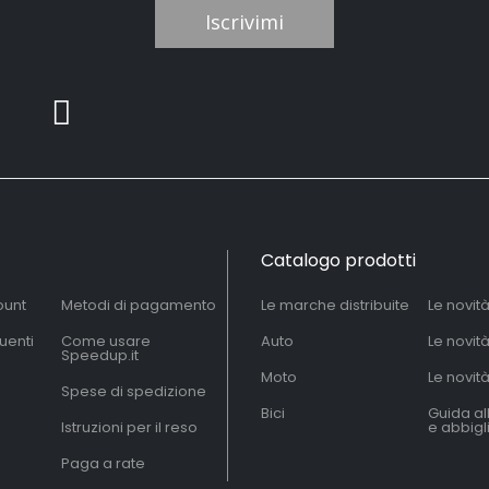
Iscrivimi
Catalogo prodotti
ount
Metodi di pagamento
Le marche distribuite
Le novit
uenti
Come usare
Auto
Le novit
Speedup.it
Moto
Le novità
Spese di spedizione
Bici
Guida al
Istruzioni per il reso
e abbig
Paga a rate