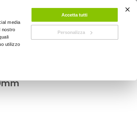
ACCEDI
CREA UN ACCOUNT
CONTATTACI
Accetta tutti
cial media
0
Carrello
l nostro
Personalizza
quali
o utilizzo
SPEEDUP MAGAZINE
tatore - VENZO
00mm