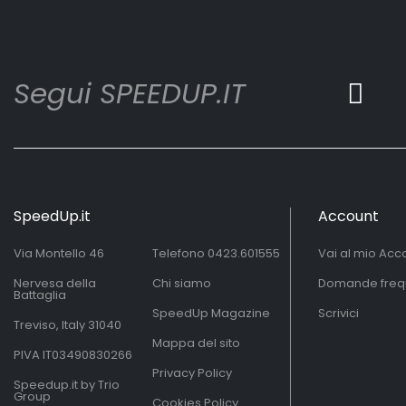
Segui SPEEDUP.IT
SpeedUp.it
Account
Via Montello 46
Telefono
0423.601555
Vai al mio Acc
Nervesa della
Chi siamo
Domande freq
Battaglia
SpeedUp Magazine
Scrivici
Treviso, Italy 31040
Mappa del sito
PIVA IT03490830266
Privacy Policy
Speedup.it by Trio
Group
Cookies Policy