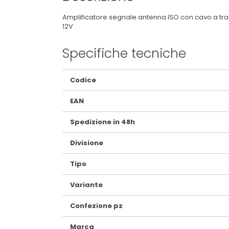
Amplificatore segnale antenna ISO con cavo a trac
12V
Specifiche tecniche
Maggiori
Codice
Informazioni
EAN
Spedizione in 48h
Divisione
Tipo
Variante
Confezione pz
Marca