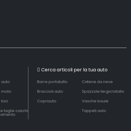
Cerca articoli per la tua auto
à auto
Barre portatutto
Catene da neve
à moto
Braccioli auto
Spazzole tergicristallo
 bici
Copriauto
Vasche baule
le taglie caschi
Tappeti auto
liamento