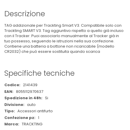
Descrizione
TAG addizionale per Trackting Smart V3. Compatibile solo con
Trackting SMART V3. Tag aggiuntivo rispetto a quello già incluso
con il Tracker. Puoi associarlo manualmente al Tracker già in
tuo possesso, seguendo le istruzioni nella sua confezione.
Contiene una batteria a bottone non ricaricabile (modello
CR2032) che può essere sostituita quando scarica
Specifiche tecniche
Maggiori
2141439
Informazioni
8055112970637
Si
auto
Accessori antifurto
1
TRACKTING