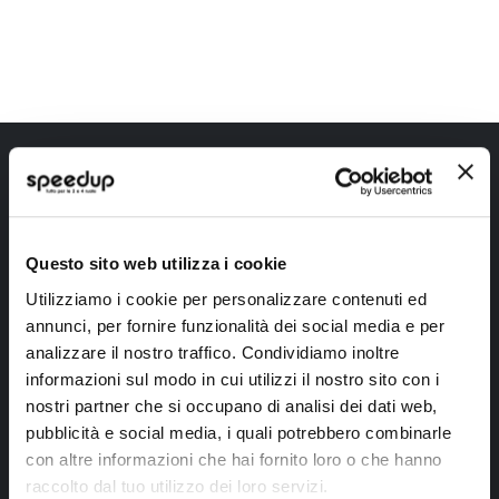
Iscriviti alla newsletter Speedup
Ricevi subito uno sconto del 10% per il tuo primo acquisto online!
Questo sito web utilizza i cookie
Utilizziamo i cookie per personalizzare contenuti ed
annunci, per fornire funzionalità dei social media e per
analizzare il nostro traffico. Condividiamo inoltre
informazioni sul modo in cui utilizzi il nostro sito con i
Ho letto e accettato il documento
privacy policy
nostri partner che si occupano di analisi dei dati web,
Iscrivimi
pubblicità e social media, i quali potrebbero combinarle
con altre informazioni che hai fornito loro o che hanno
raccolto dal tuo utilizzo dei loro servizi.