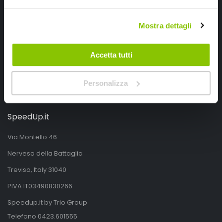
Segui SPEEDUP.IT
Mostra dettagli
Accetta tutti
Personalizza
SpeedUp.it
Via Montello 46
Nervesa della Battaglia
Treviso, Italy 31040
PIVA IT03490830266
Speedup.it by Trio Group
Telefono
0423.601555