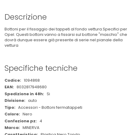
Descrizione
Bottoni per il fissaggio dei tappeti al fondo vettura.Specifici per
Opel. Questi bottoni vanno a fissarsi sul bottone "maschio" che
dovrà dunque essere già presente di serie nel pianale della
vettura
Specifiche tecniche
Maggiori
1094868
Informazioni
8032817948680
Si
auto
Accessori - Bottoni fermatappeti
Nero
4
MINERVA
Plastica Nero Tondo