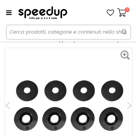
0
Carrello
Home
Auto
Accessori interni e comfort
Tappeti
Accessori - Bottoni fermatappeti Opel None - MINERVA Opel