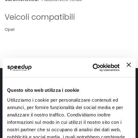
Veicoli compatibili
Opel
Iscriviti alla newsletter Speedup
Questo sito web utilizza i cookie
Ricevi subito uno sconto del 10% per il tuo primo acquisto online!
Utilizziamo i cookie per personalizzare contenuti ed
annunci, per fornire funzionalità dei social media e per
analizzare il nostro traffico. Condividiamo inoltre
informazioni sul modo in cui utilizzi il nostro sito con i
nostri partner che si occupano di analisi dei dati web,
pubblicità e social media, i quali potrebbero combinarle