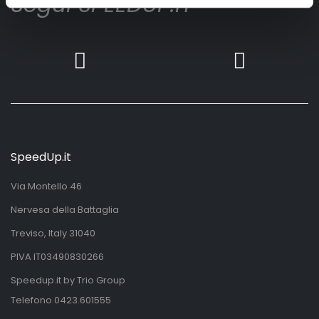
Segui SPEEDUP.IT
SpeedUp.it
Via Montello 46
Nervesa della Battaglia
Treviso, Italy 31040
PIVA IT03490830266
Speedup.it by Trio Group
Telefono
0423.601555