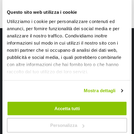
Questo sito web utilizza i cookie
Utilizziamo i cookie per personalizzare contenuti ed
annunci, per fornire funzionalità dei social media e per
analizzare il nostro traffico. Condividiamo inoltre
Iscriviti alla newsletter Speedup
informazioni sul modo in cui utilizzi il nostro sito con i
nostri partner che si occupano di analisi dei dati web,
Ricevi subito uno sconto del 10% per il tuo primo acquisto online!
pubblicità e social media, i quali potrebbero combinarle
con altre informazioni che hai fornito loro o che hanno
raccolto dal tuo utilizzo dei loro servizi.
Mostra dettagli
Ho letto e accettato il documento
privacy policy
Accetta tutti
Iscrivimi
Personalizza