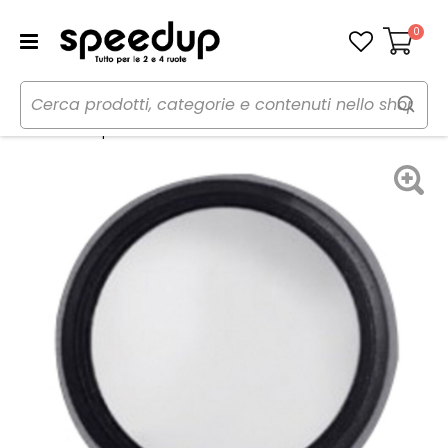
0
Carrello
Home
Auto
Audio elettronica mobile
Antenna
Accessori Copriforo antenna - PHONOCAR