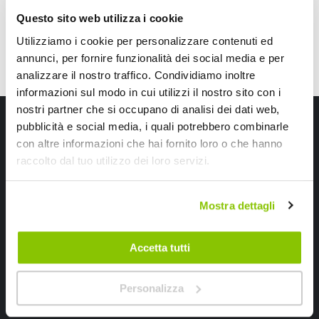
Questo sito web utilizza i cookie
Utilizziamo i cookie per personalizzare contenuti ed
annunci, per fornire funzionalità dei social media e per
analizzare il nostro traffico. Condividiamo inoltre
informazioni sul modo in cui utilizzi il nostro sito con i
nostri partner che si occupano di analisi dei dati web,
Iscriviti alla newsletter Speedup
pubblicità e social media, i quali potrebbero combinarle
con altre informazioni che hai fornito loro o che hanno
Ricevi subito uno sconto del 10% per il tuo primo acquisto online!
raccolto dal tuo utilizzo dei loro servizi.
Mostra dettagli
Accetta tutti
Ho letto e accettato il documento
privacy policy
Personalizza
Iscrivimi