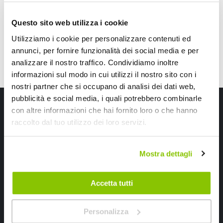
CONSEGNA IN 48H
Questo sito web utilizza i cookie
Utilizziamo i cookie per personalizzare contenuti ed
annunci, per fornire funzionalità dei social media e per
analizzare il nostro traffico. Condividiamo inoltre
informazioni sul modo in cui utilizzi il nostro sito con i
nostri partner che si occupano di analisi dei dati web,
pubblicità e social media, i quali potrebbero combinarle
Iscriviti alla newsletter Speedup
con altre informazioni che hai fornito loro o che hanno
raccolto dal tuo utilizzo dei loro servizi.
Ricevi subito uno sconto del 10% per il tuo primo acquisto online!
Mostra dettagli
Accetta tutti
Ho letto e accettato il documento
privacy policy
Personalizza