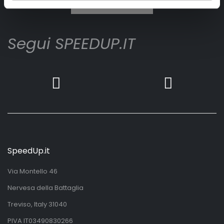
Iscrivimi
Segui SPEEDUP.IT
SpeedUp.it
Via Montello 46
Nervesa della Battaglia
Treviso, Italy 31040
PIVA IT03490830266