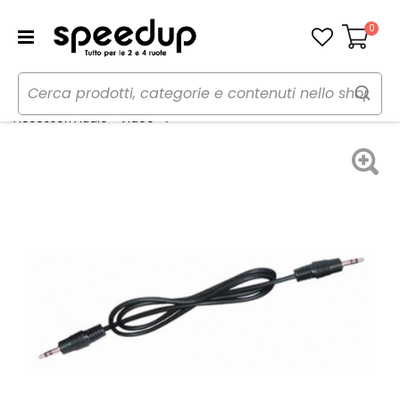
0
Carrello
Home
Auto
Audio elettronica mobile
Adattatore AUX-IN - PHONOCAR
Accessori Audio - Video