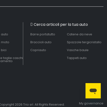
Cerca articoli per la tua auto
à auto
Barre portatutto
Catene da neve
à moto
Braccioli auto
Spazzole tergicristallo
 bici
Copriauto
Vasche baule
le taglie caschi
Tappeti auto
liamento
My governance
opyright 2026 Trio srl. All Rights Reserved.