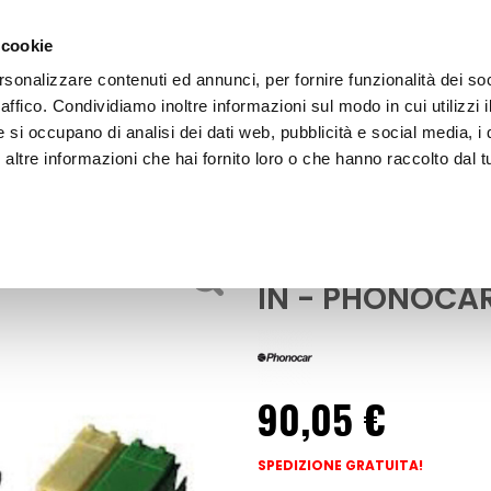
 cookie
rsonalizzare contenuti ed annunci, per fornire funzionalità dei so
raffico. Condividiamo inoltre informazioni sul modo in cui utilizzi i
e si occupano di analisi dei dati web, pubblicità e social media, i 
ltre informazioni che hai fornito loro o che hanno raccolto dal tu
OOR
Adattatore AUX-IN Adattatore AUX-IN 
Accessori Audio - Video
Adattatore AU
IN - PHONOCA
90,05 €
SPEDIZIONE GRATUITA!