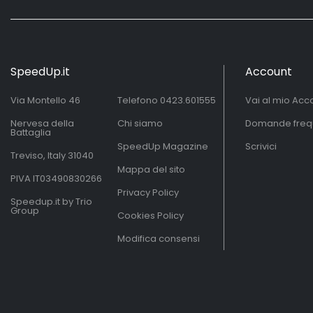
SpeedUp.it
Account
Via Montello 46
Telefono
0423.601555
Vai al mio Acc
Nervesa della
Chi siamo
Domande freq
Battaglia
SpeedUp Magazine
Scrivici
Treviso, Italy 31040
Mappa del sito
PIVA IT03490830266
Privacy Policy
Speedup.it by Trio
Group
Cookies Policy
Modifica consensi