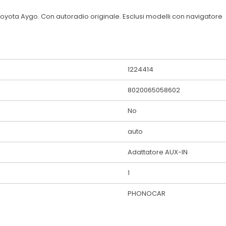
yota Aygo. Con autoradio originale. Esclusi modelli con navigatore
1224414
8020065058602
No
auto
Adattatore AUX-IN
1
PHONOCAR