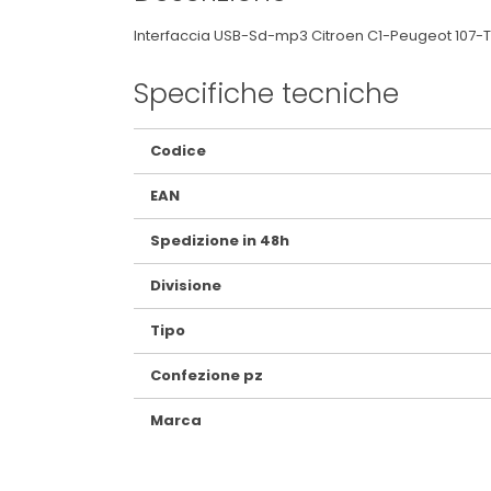
Interfaccia USB-Sd-mp3 Citroen C1-Peugeot 107-To
Specifiche tecniche
Maggiori
Codice
Informazioni
EAN
Spedizione in 48h
Divisione
Tipo
Confezione pz
Marca