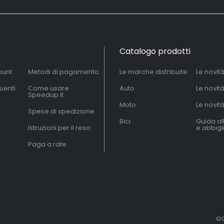
Catalogo prodotti
ount
Metodi di pagamento
Le marche distribuite
Le novit
uenti
Come usare
Auto
Le novit
Speedup.it
Moto
Le novità
Spese di spedizione
Bici
Guida al
Istruzioni per il reso
e abbig
Paga a rate
©C