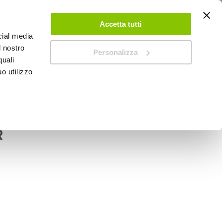
ACCEDI
CREA UN ACCOUNT
CONTATTACI
Accetta tutti
cial media
0
Carrello
l nostro
Personalizza
quali
o utilizzo
SPEEDUP MAGAZINE
- PHONOCAR
X-IN Adattatore AUX-
R