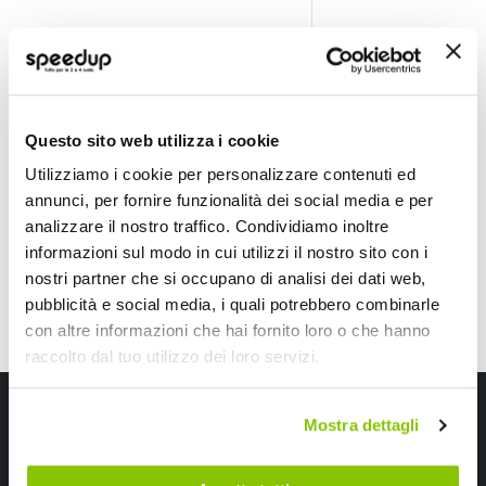
Adattatore AUX-IN AUX -IN - RCA Bmw - PHONOCAR Bmw
Adattatore AUX-IN
PHONOCAR
PHONOCAR
Questo sito web utilizza i cookie
16,80 €
18,40 €
Utilizziamo i cookie per personalizzare contenuti ed
annunci, per fornire funzionalità dei social media e per
analizzare il nostro traffico. Condividiamo inoltre
informazioni sul modo in cui utilizzi il nostro sito con i
nostri partner che si occupano di analisi dei dati web,
pubblicità e social media, i quali potrebbero combinarle
con altre informazioni che hai fornito loro o che hanno
raccolto dal tuo utilizzo dei loro servizi.
Iscriviti alla newsletter Speedup
Mostra dettagli
Ricevi subito uno sconto del 10% per il tuo primo acquisto online!