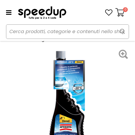
0
Carrello
Home
Auto
Additivi e trattamenti
Additivo
Additivo diesel antigelo Diesel Antifreeze - AREXONS