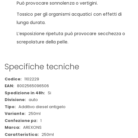
Può provocare sonnolenza o vertigini.
Tossico per gli organismi acquatici con effetti di
lunga durata.
L’esposizione ripetuta può provocare secchezza o
screpolature della pelle.
Specifiche tecniche
Maggiori
1102229
Informazioni
8002565096506
Si
auto
Additivo diesel antigelo
250ml
1
AREXONS
250ml