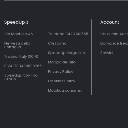
SpeedUp.it
Account
Via Montello 46
Telefono
0423.601555
Vai al mio Acc
Nervesa della
Chi siamo
Domande freq
Battaglia
SpeedUp Magazine
Scrivici
Treviso, Italy 31040
Mappa del sito
PIVA IT03490830266
Privacy Policy
Speedup.it by Trio
Group
Cookies Policy
Modifica consensi