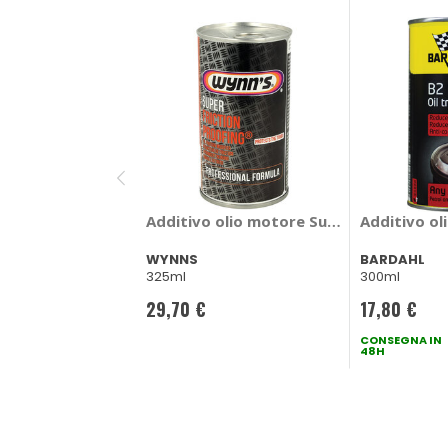
Additivo olio motore Super Friction Pr
Additivo ol
WYNNS
BARDAHL
325ml
300ml
29,70 €
17,80 €
CONSEGNA IN
48H