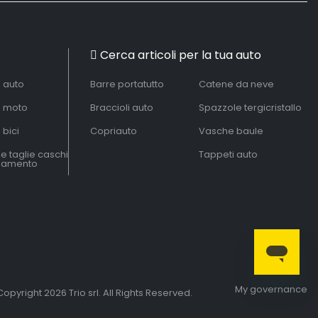
Cerca articoli per la tua auto
à auto
Barre portatutto
Catene da neve
à moto
Braccioli auto
Spazzole tergicristallo
 bici
Copriauto
Vasche baule
le taglie caschi
Tappeti auto
liamento
My governance
opyright 2026 Trio srl. All Rights Reserved.