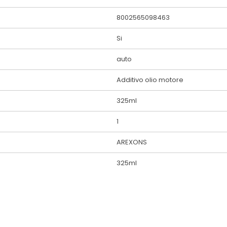
8002565098463
Si
auto
Additivo olio motore
325ml
1
AREXONS
325ml