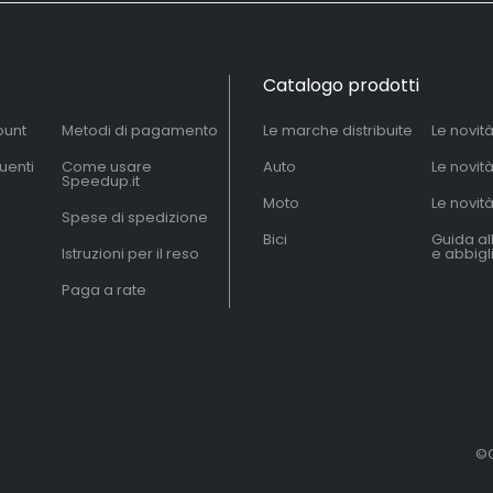
Catalogo prodotti
ount
Metodi di pagamento
Le marche distribuite
Le novit
uenti
Come usare
Auto
Le novit
Speedup.it
Moto
Le novità
Spese di spedizione
Bici
Guida al
Istruzioni per il reso
e abbig
Paga a rate
©C