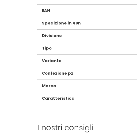
EAN
Spedizione in 48h
Divisione
Tipo
Variante
Confezione pz
Marca
Caratteristica
I nostri consigli