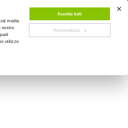
ACCEDI
CREA UN ACCOUNT
CONTATTACI
Accetta tutti
cial media
0
Carrello
l nostro
Personalizza
quali
o utilizzo
SPEEDUP MAGAZINE
motore - AREXONS