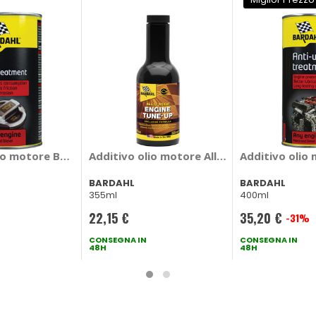
oofing - WYNNS
io motore B2 Oil Treatment - BARDAHL
Additivo olio motore All u need Engine Tu
Additivo olio
BARDAHL
BARDAHL
355ml
400ml
22,15 €
35,20 €
-31%
Prezzo
CONSEGNA IN
speciale
CONSEGNA IN
48H
48H