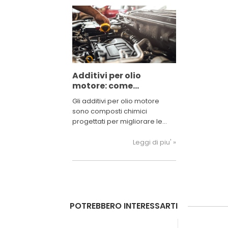
Additivi per olio
motore: come
funzionano
Gli additivi per olio motore
sono composti chimici
progettati per migliorare le
prestazioni dell'olio motore
stesso.
Leggi di piu' »
POTREBBERO INTERESSARTI