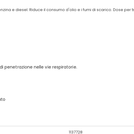
benzina e diesel. Riduce il consumo d'olio e i fumi di scarico. Dose per t
di penetrazione nelle vie respiratorie.
ato
1137728