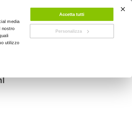
ACCEDI
CREA UN ACCOUNT
CONTATTACI
Accetta tutti
cial media
0
Carrello
l nostro
Personalizza
quali
o utilizzo
SPEEDUP MAGAZINE
unterie idrauliche -
l