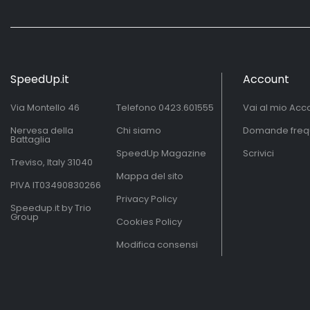
SpeedUp.it
Account
Via Montello 46
Telefono
0423.601555
Vai al mio Acc
Nervesa della
Chi siamo
Domande freq
Battaglia
SpeedUp Magazine
Scrivici
Treviso, Italy 31040
Mappa del sito
PIVA IT03490830266
Privacy Policy
Speedup.it by Trio
Group
Cookies Policy
Modifica consensi