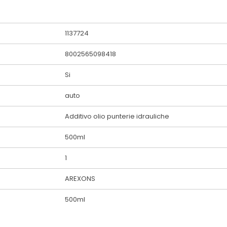
1137724
8002565098418
Si
auto
Additivo olio punterie idrauliche
500ml
1
AREXONS
500ml