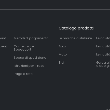
Catalogo prodotti
ount
Metodi di pagamento
Le marche distribuite
Le novit
uenti
Come usare
Auto
Le novit
Speedup.it
Moto
Le novità
Spese di spedizione
Bici
Guida al
Istruzioni per il reso
e abbig
Paga a rate