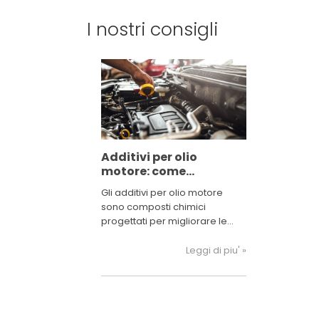
I nostri consigli
Additivi per olio
motore: come
funzionano
Gli additivi per olio motore
sono composti chimici
progettati per migliorare le
prestazioni dell'olio motore
stesso.
Leggi di piu' »