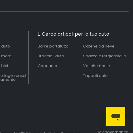
Cerca articoli per la tua auto
à auto
Barre portatutto
Catene da neve
à moto
Braccioli auto
Spazzole tergicristallo
 bici
Copriauto
Vasche baule
le taglie caschi
Tappeti auto
liamento
My governance