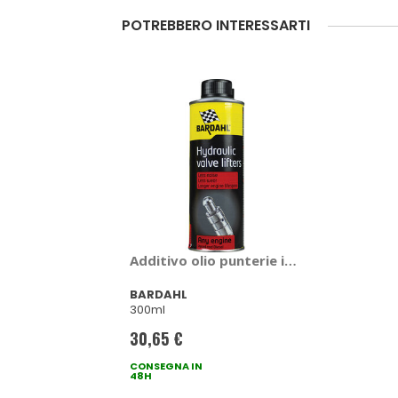
POTREBBERO INTERESSARTI
Additivo olio punterie idrauliche Punter
BARDAHL
300ml
30,65 €
CONSEGNA IN
48H