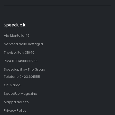
SpeedUp.it
Via Montello 46
Nervesa della Battaglia
Treviso, Italy 31040
PIVA IT03490830266
Speedup.it by Trio Group
Telefono
0423.601555
Chi siamo
SpeedUp Magazine
Mappa del sito
Privacy Policy