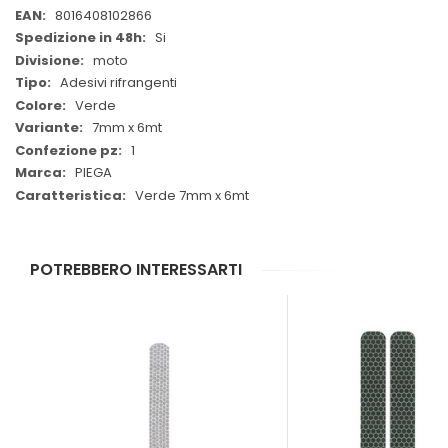
Informazioni
8016408102866
Si
moto
Adesivi rifrangenti
Verde
7mm x 6mt
1
PIEGA
Verde 7mm x 6mt
POTREBBERO INTERESSARTI