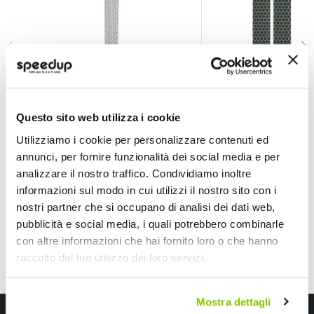
Adesivi rifrangenti Diamond - GAT
Adesivi rifrangenti 
Questo sito web utilizza i cookie
GAT
GAT
Bianco 10x240mm
Nero 18x2cm
Utilizziamo i cookie per personalizzare contenuti ed
14,85 €
12,45 €
annunci, per fornire funzionalità dei social media e per
analizzare il nostro traffico. Condividiamo inoltre
CONSEGNA IN 48H
informazioni sul modo in cui utilizzi il nostro sito con i
nostri partner che si occupano di analisi dei dati web,
pubblicità e social media, i quali potrebbero combinarle
con altre informazioni che hai fornito loro o che hanno
raccolto dal tuo utilizzo dei loro servizi.
Mostra dettagli