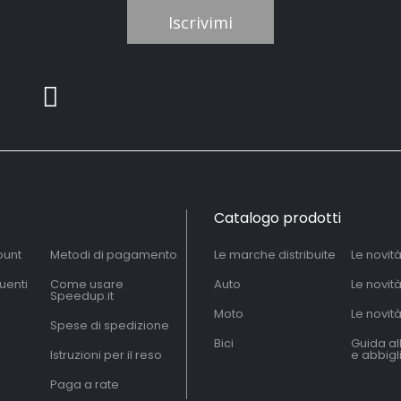
Iscrivimi
Catalogo prodotti
ount
Metodi di pagamento
Le marche distribuite
Le novit
uenti
Come usare
Auto
Le novit
Speedup.it
Moto
Le novità
Spese di spedizione
Bici
Guida al
Istruzioni per il reso
e abbig
Paga a rate