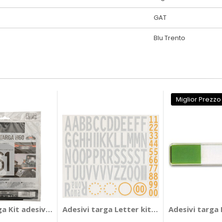
GAT
Blu Trento
Miglior Prezzo
ga Kit adesivi lettere targa mezzi agricoli - GAT
Adesivi targa Letter kit - GAT
Adesivi targa 