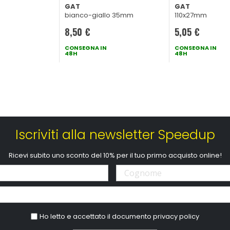
GAT
GAT
bianco-giallo 35mm
110x27mm
8,50 €
5,05 €
CONSEGNA IN
CONSEGNA IN
48H
48H
Iscriviti alla newsletter Speedup
Ricevi subito uno sconto del 10% per il tuo primo acquisto online!
Ho letto e accettato il documento
privacy policy