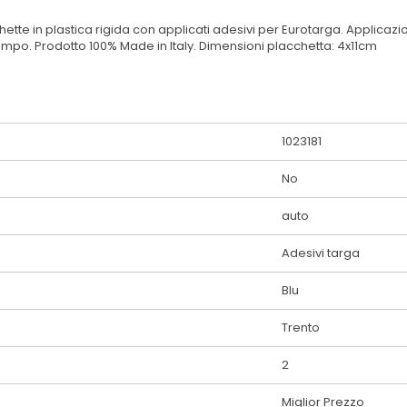
chette in plastica rigida con applicati adesivi per Eurotarga. Applica
tempo. Prodotto 100% Made in Italy. Dimensioni placchetta: 4x11cm
1023181
No
auto
Adesivi targa
Blu
Trento
2
Miglior Prezzo