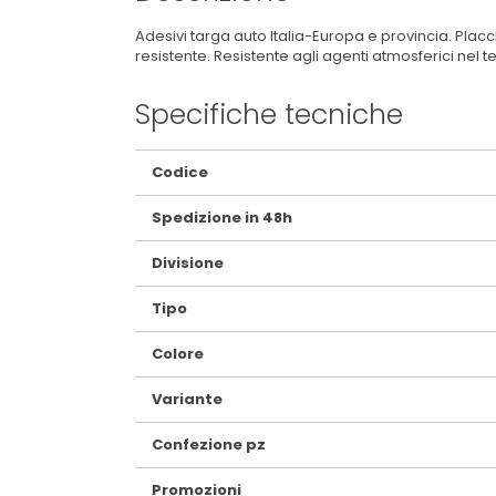
Adesivi targa auto Italia-Europa e provincia. Plac
resistente. Resistente agli agenti atmosferici nel 
Specifiche tecniche
Maggiori
Codice
Informazioni
Spedizione in 48h
Divisione
Tipo
Colore
Variante
Confezione pz
Promozioni