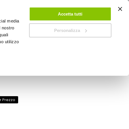
ACCEDI
CREA UN ACCOUNT
CONTATTACI
Accetta tutti
cial media
0
Carrello
l nostro
Personalizza
quali
o utilizzo
SPEEDUP MAGAZINE
- GAT Trento
or Prezzo