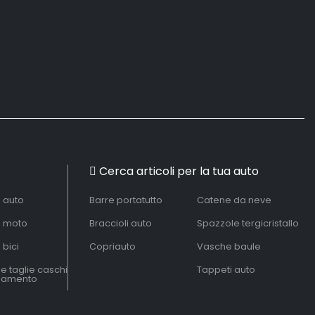
Cerca articoli per la tua auto
à auto
Barre portatutto
Catene da neve
à moto
Braccioli auto
Spazzole tergicristallo
 bici
Copriauto
Vasche baule
le taglie caschi
Tappeti auto
liamento