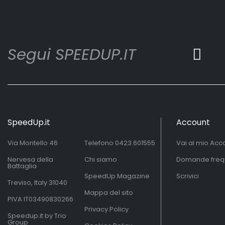
Segui SPEEDUP.IT
SpeedUp.it
Account
Via Montello 46
Telefono
0423.601555
Vai al mio Acc
Nervesa della
Chi siamo
Domande freq
Battaglia
SpeedUp Magazine
Scrivici
Treviso, Italy 31040
Mappa del sito
PIVA IT03490830266
Privacy Policy
Speedup.it by Trio
Group