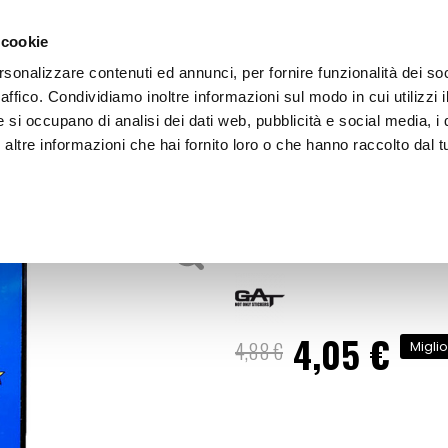
 cookie
rsonalizzare contenuti ed annunci, per fornire funzionalità dei so
raffico. Condividiamo inoltre informazioni sul modo in cui utilizzi i
e si occupano di analisi dei dati web, pubblicità e social media, i 
ltre informazioni che hai fornito loro o che hanno raccolto dal tu
OOR
Adesivi targa - GAT
rga ed accessori
Adesivi targa 
4,05 €
Prezzo
4,88 €
Migli
speciale