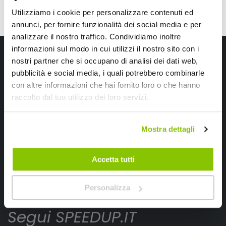
Utilizziamo i cookie per personalizzare contenuti ed
annunci, per fornire funzionalità dei social media e per
analizzare il nostro traffico. Condividiamo inoltre
informazioni sul modo in cui utilizzi il nostro sito con i
Iscriviti alla newsletter Speedup
nostri partner che si occupano di analisi dei dati web,
pubblicità e social media, i quali potrebbero combinarle
Ricevi subito uno sconto del 10% per il tuo primo acquisto online!
con altre informazioni che hai fornito loro o che hanno
raccolto dal tuo utilizzo dei loro servizi.
Mostra dettagli
Ho letto e accettato il documento
privacy policy
Accetta tutti
Iscrivimi
Personalizza
Segui SPEEDUP.IT