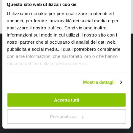
Questo sito web utilizza i cookie
Utilizziamo i cookie per personalizzare contenuti ed
annunci, per fornire funzionalità dei social media e per
analizzare il nostro traffico. Condividiamo inoltre
informazioni sul modo in cui utilizzi il nostro sito con i
Iscriviti alla newsletter Speedup
nostri partner che si occupano di analisi dei dati web,
pubblicità e social media, i quali potrebbero combinarle
Ricevi subito uno sconto del 10% per il tuo primo acquisto online!
con altre informazioni che hai fornito loro o che hanno
raccolto dal tuo utilizzo dei loro servizi.
Mostra dettagli
Accetta tutti
Ho letto e accettato il documento
privacy policy
Iscrivimi
Personalizza