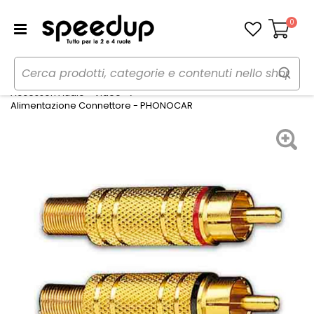
0
Carrello
Home
Auto
Audio elettronica mobile
Accessori Audio - Video
Alimentazione Connettore - PHONOCAR