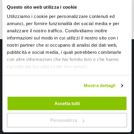
Questo sito web utilizza i cookie
Utilizziamo i cookie per personalizzare contenuti ed
annunci, per fornire funzionalità dei social media e per
analizzare il nostro traffico. Condividiamo inoltre
informazioni sul modo in cui utilizzi il nostro sito con i
nostri partner che si occupano di analisi dei dati web,
Iscriviti alla newsletter Speedup
pubblicità e social media, i quali potrebbero combinarle
con altre informazioni che hai fornito loro o che hanno
Ricevi subito uno sconto del 10% per il tuo primo acquisto online!
raccolto dal tuo utilizzo dei loro servizi.
Mostra dettagli
Accetta tutti
Ho letto e accettato il documento
privacy policy
Personalizza
Iscrivimi