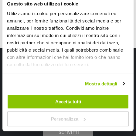
Questo sito web utilizza i cookie
Utilizziamo i cookie per personalizzare contenuti ed
annunci, per fornire funzionalità dei social media e per
analizzare il nostro traffico. Condividiamo inoltre
informazioni sul modo in cui utilizzi il nostro sito con i
nostri partner che si occupano di analisi dei dati web,
pubblicità e social media, i quali potrebbero combinarle
Iscriviti alla newsletter Speedup
con altre informazioni che hai fornito loro o che hanno
raccolto dal tuo utilizzo dei loro servizi.
Ricevi subito uno sconto del 10% per il tuo primo acquisto online!
Mostra dettagli
Accetta tutti
Personalizza
Ho letto e accettato il documento
privacy policy
Iscrivimi