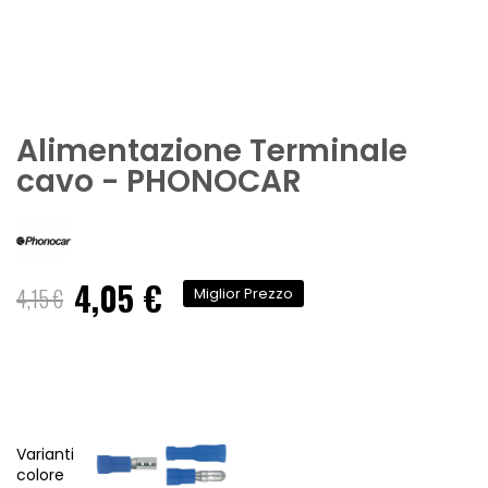
Alimentazione Terminale
cavo - PHONOCAR
4,05 €
Prezzo
4,15 €
Miglior Prezzo
speciale
Varianti
colore