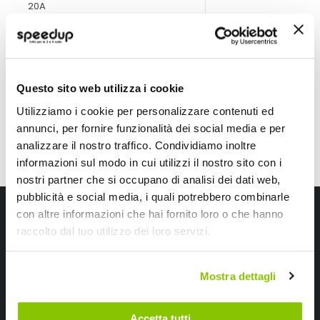
20A
7,90 €
11,85 €
-21%
Prezzo
CONSEGNA IN 48H
speciale
CONSEGNA IN 48H
Questo sito web utilizza i cookie
Utilizziamo i cookie per personalizzare contenuti ed
annunci, per fornire funzionalità dei social media e per
analizzare il nostro traffico. Condividiamo inoltre
informazioni sul modo in cui utilizzi il nostro sito con i
nostri partner che si occupano di analisi dei dati web,
pubblicità e social media, i quali potrebbero combinarle
Iscriviti alla newsletter Speedup
con altre informazioni che hai fornito loro o che hanno
raccolto dal tuo utilizzo dei loro servizi.
Ricevi subito uno sconto del 10% per il tuo primo acquisto online!
Mostra dettagli
Accetta tutti