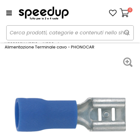
0
Carrello
Home
Auto
Audio elettronica mobile
Accessori Audio - Video
Alimentazione Terminale cavo - PHONOCAR