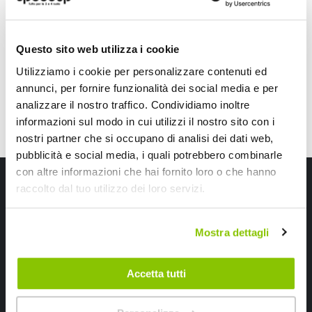
24,75 €
A partire da
9,50 €
CONSEGNA IN 48H
Questo sito web utilizza i cookie
Utilizziamo i cookie per personalizzare contenuti ed
annunci, per fornire funzionalità dei social media e per
analizzare il nostro traffico. Condividiamo inoltre
informazioni sul modo in cui utilizzi il nostro sito con i
nostri partner che si occupano di analisi dei dati web,
pubblicità e social media, i quali potrebbero combinarle
con altre informazioni che hai fornito loro o che hanno
Iscriviti alla newsletter Speedup
raccolto dal tuo utilizzo dei loro servizi.
Ricevi subito uno sconto del 10% per il tuo primo acquisto online!
Mostra dettagli
Accetta tutti