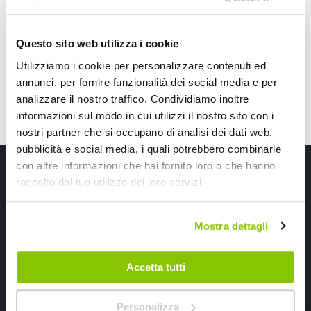
21,75 €
36,20 €
Prezzo
CONSEGNA IN 48H
speciale
Questo sito web utilizza i cookie
Utilizziamo i cookie per personalizzare contenuti ed
annunci, per fornire funzionalità dei social media e per
analizzare il nostro traffico. Condividiamo inoltre
informazioni sul modo in cui utilizzi il nostro sito con i
nostri partner che si occupano di analisi dei dati web,
pubblicità e social media, i quali potrebbero combinarle
Iscriviti alla newsletter Speedup
con altre informazioni che hai fornito loro o che hanno
raccolto dal tuo utilizzo dei loro servizi.
Ricevi subito uno sconto del 10% per il tuo primo acquisto online!
Mostra dettagli
Accetta tutti
Personalizza
Ho letto e accettato il documento
privacy policy