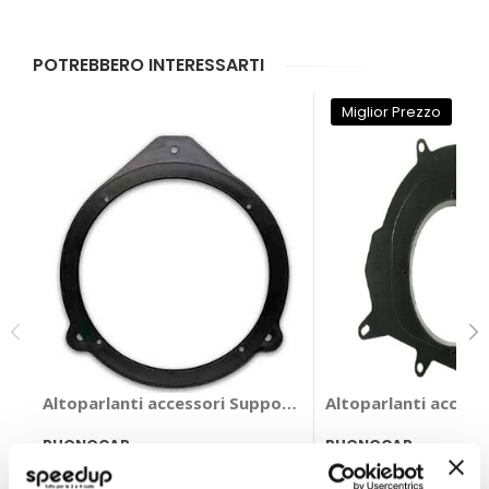
POTREBBERO INTERESSARTI
Miglior Prezzo
Altoparlanti accessori Supporto per altoparlante Au
Altoparlanti access
PHONOCAR
PHONOCAR
Nero Anteriore e posteriore
Anteriore Diam.165mm
Diam.165mm