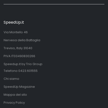
SpeedUp.it
Via Montello 46
Nervesa della Battaglia
Treviso, Italy 31040
PIVA IT03490830266
Speedup.it by Trio Group
Telefono
0423.601555
Chi siamo
SpeedUp Magazine
Mappa del sito
Privacy Policy