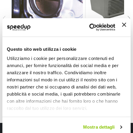
Altoparlanti accessori Supporto per altoparlante Fi
Altoparlanti acces
PHONOCAR
PHONOCAR
Questo sito web utilizza i cookie
Nero Anteriore Diam.165mm
Anteriore Diam.100mm
Utilizziamo i cookie per personalizzare contenuti ed
135,60 €
37,00 €
-6%
-19%
Prezzo
Prezzo
annunci, per fornire funzionalità dei social media e per
analizzare il nostro traffico. Condividiamo inoltre
speciale
Spedizione gratuita!
speciale
informazioni sul modo in cui utilizzi il nostro sito con i
nostri partner che si occupano di analisi dei dati web,
pubblicità e social media, i quali potrebbero combinarle
con altre informazioni che hai fornito loro o che hanno
raccolto dal tuo utilizzo dei loro servizi.
Mostra dettagli