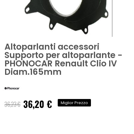
Altoparlanti accessori
Supporto per altoparlante -
PHONOCAR Renault Clio IV
Diam.165mm
36,20 €
Prezzo
36,23 €
Miglior Prezzo
speciale