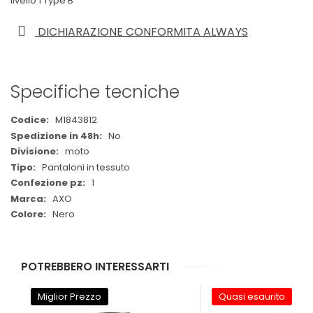
livello 1 Type B
DICHIARAZIONE CONFORMITA ALWAYS
Specifiche tecniche
Maggiori
M1843812
Informazioni
No
moto
Pantaloni in tessuto
1
AXO
Nero
POTREBBERO INTERESSARTI
Miglior Prezzo
Quasi esaurito