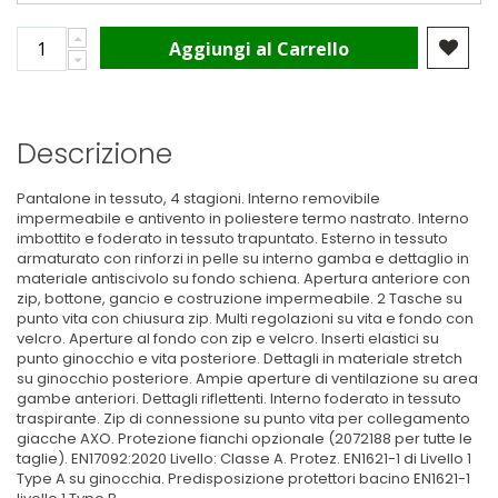
Aggiungi al Carrello
Descrizione
Pantalone in tessuto, 4 stagioni. Interno removibile
impermeabile e antivento in poliestere termo nastrato. Interno
imbottito e foderato in tessuto trapuntato. Esterno in tessuto
armaturato con rinforzi in pelle su interno gamba e dettaglio in
materiale antiscivolo su fondo schiena. Apertura anteriore con
zip, bottone, gancio e costruzione impermeabile. 2 Tasche su
punto vita con chiusura zip. Multi regolazioni su vita e fondo con
velcro. Aperture al fondo con zip e velcro. Inserti elastici su
punto ginocchio e vita posteriore. Dettagli in materiale stretch
su ginocchio posteriore. Ampie aperture di ventilazione su area
gambe anteriori. Dettagli riflettenti. Interno foderato in tessuto
traspirante. Zip di connessione su punto vita per collegamento
giacche AXO. Protezione fianchi opzionale (
2072188
per tutte le
taglie). EN17092:2020 Livello: Classe A. Protez. EN1621-1 di Livello 1
Type A su ginocchia. Predisposizione protettori bacino EN1621-1