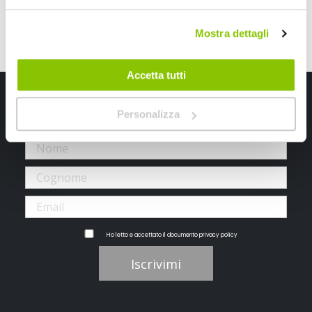
Mostra dettagli
Accetta tutti
Iscriviti alla newsletter Speedup
Personalizza
Ricevi subito uno sconto del 10% per il tuo primo acquisto online!
Ho letto e accettato il documento
privacy policy
Iscrivimi