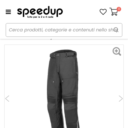
0
Carrello
Home
Moto
Abbigliamento moto
Pantaloni
Pantaloni in tessuto Always