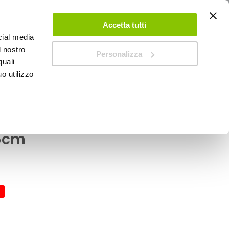
ACCEDI
CREA UN ACCOUNT
CONTATTACI
Accetta tutti
cial media
0
Carrello
l nostro
Personalizza
quali
o utilizzo
SPEEDUP MAGAZINE
a Per parabrezza -
,5cm