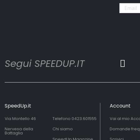
Segui SPEEDUP.IT
SpeedUp.it
Account
Via Montello 46
Telefono
0423.601555
Vai al mio Acc
Nervesa della
Chi siamo
Domande freq
Battaglia
SpeedUp Magazine
Scrivici