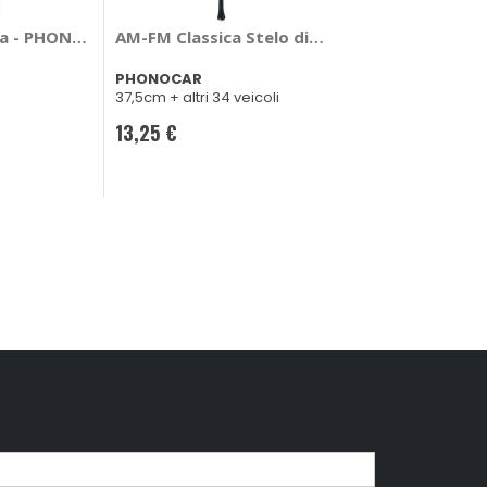
AM-FM Classica
a - PHONOCAR Alfa Romeo, Fiat Doblo, Palio, Punto, Lancia 
AM-FM Classica Stelo di ricambio - PHONOCAR A
PHONOCAR
PHONOCAR
37,5cm + altri 34 veicoli
21,15 €
13,25 €
CONSEGNA IN
48H