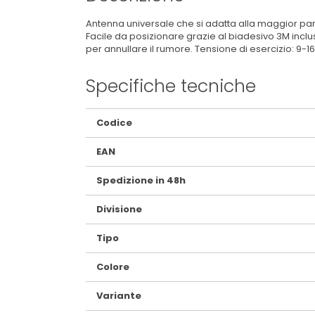
Antenna universale che si adatta alla maggior par
Facile da posizionare grazie al biadesivo 3M incluso.
per annullare il rumore. Tensione di esercizio: 9
Specifiche tecniche
Maggiori
Codice
Informazioni
EAN
Spedizione in 48h
Divisione
Tipo
Colore
Variante