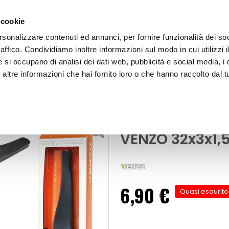
 cookie
rsonalizzare contenuti ed annunci, per fornire funzionalità dei so
raffico. Condividiamo inoltre informazioni sul modo in cui utilizzi i
e si occupano di analisi dei dati web, pubblicità e social media, i 
ltre informazioni che hai fornito loro o che hanno raccolto dal tu
OOR
AM-FM Classica Per parabrezza - VENZO
Antenna
AM-FM Classic
VENZO 32x3x1
6,90 €
Quasi esaurito