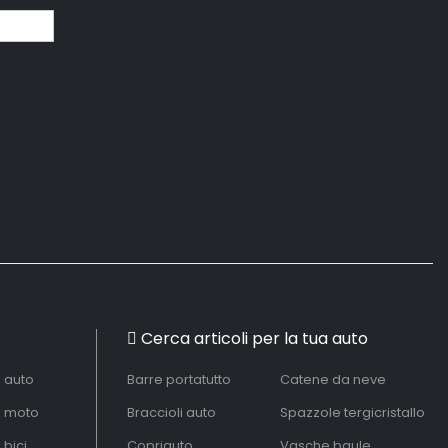
Cerca articoli per la tua auto
à auto
Barre portatutto
Catene da neve
à moto
Braccioli auto
Spazzole tergicristallo
 bici
Copriauto
Vasche baule