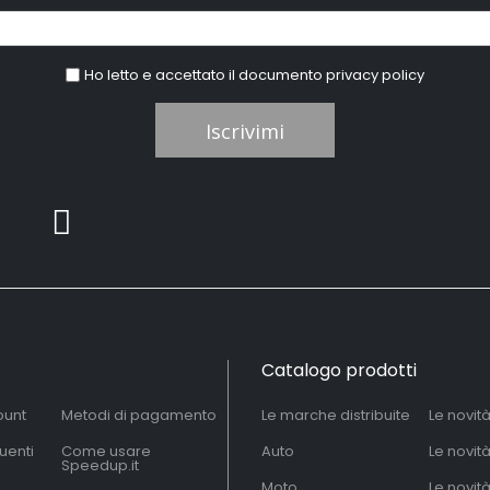
Ho letto e accettato il documento
privacy policy
Iscrivimi
Catalogo prodotti
ount
Metodi di pagamento
Le marche distribuite
Le novit
uenti
Come usare
Auto
Le novit
Speedup.it
Moto
Le novità