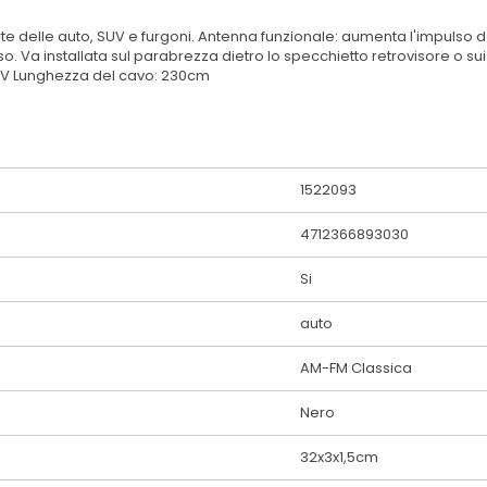
te delle auto, SUV e furgoni. Antenna funzionale: aumenta l'impulso d
 Va installata sul parabrezza dietro lo specchietto retrovisore o sui fi
-16V Lunghezza del cavo: 230cm
1522093
4712366893030
Si
auto
AM-FM Classica
Nero
32x3x1,5cm