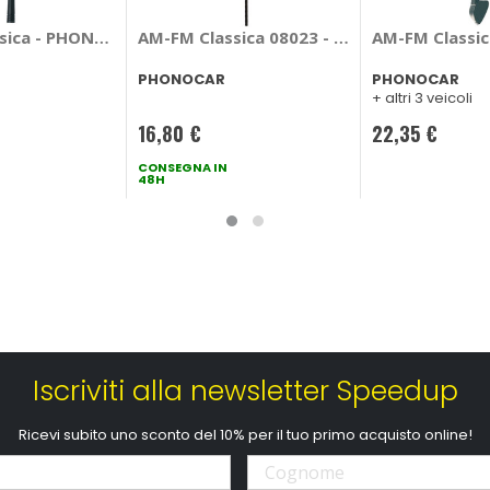
EL/VW. - PHONOCAR Audi, Bmw, Opel, Seat, Volkswagen
sica - PHONOCAR Citroen, Ford, Peugeot
AM-FM Classica 08023 - PHONOCAR
AM-FM Classic
PHONOCAR
PHONOCAR
.
+ altri 3 veicoli
16,80 €
22,35 €
CONSEGNA IN
48H
Iscriviti alla newsletter Speedup
Ricevi subito uno sconto del 10% per il tuo primo acquisto online!