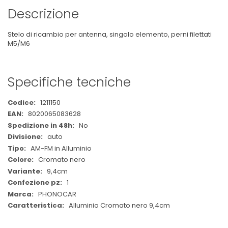
Descrizione
Stelo di ricambio per antenna, singolo elemento, perni filettati
M5/M6
Specifiche tecniche
Maggiori
1211150
Informazioni
8020065083628
No
auto
AM-FM in Alluminio
Cromato nero
9,4cm
1
PHONOCAR
Alluminio Cromato nero 9,4cm