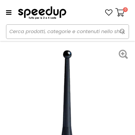
0
Carrello
Home
Auto
Audio elettronica mobile
Antenna
AM-FM in Alluminio Stelo di ricambio - PHONOCAR