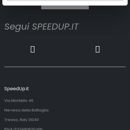
Iscrivimi
Segui SPEEDUP.IT
SpeedUp.it
Via Montello 46
Nervesa della Battaglia
Treviso, Italy 31040
PIVA IT03490830266