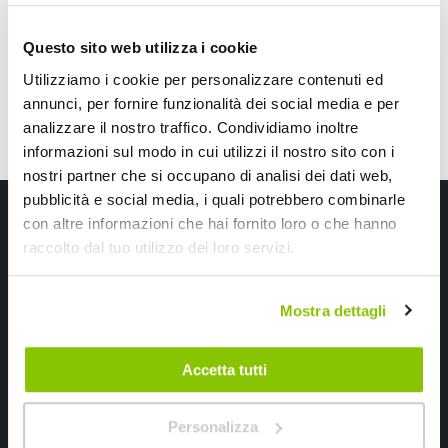
CONSEGNA IN 48H
Questo sito web utilizza i cookie
Utilizziamo i cookie per personalizzare contenuti ed
annunci, per fornire funzionalità dei social media e per
analizzare il nostro traffico. Condividiamo inoltre
informazioni sul modo in cui utilizzi il nostro sito con i
nostri partner che si occupano di analisi dei dati web,
pubblicità e social media, i quali potrebbero combinarle
Iscriviti alla newsletter Speedup
con altre informazioni che hai fornito loro o che hanno
raccolto dal tuo utilizzo dei loro servizi.
Ricevi subito uno sconto del 10% per il tuo primo acquisto online!
Mostra dettagli
Accetta tutti
Ho letto e accettato il documento
privacy policy
Personalizza