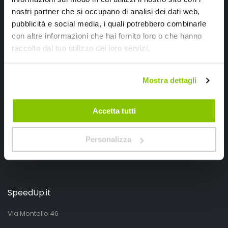
nostri partner che si occupano di analisi dei dati web,
Ho letto e accettato il documento
privacy policy
pubblicità e social media, i quali potrebbero combinarle
con altre informazioni che hai fornito loro o che hanno
Iscrivimi
raccolto dal tuo utilizzo dei loro servizi.
Segui SPEEDUP.IT
Mostra dettagli
Accetta tutti
Personalizza
SpeedUp.it
Via Montello 46