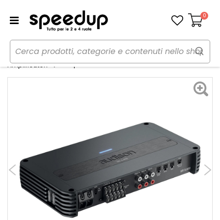
0
Carrello
Home
Auto
Audio elettronica mobile
Amplificatore SR 5.600 - AUDISON
Amplificatori