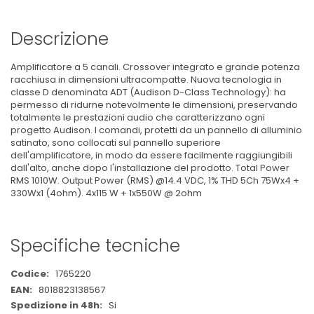
Descrizione
Amplificatore a 5 canali. Crossover integrato e grande potenza
racchiusa in dimensioni ultracompatte. Nuova tecnologia in
classe D denominata ADT (Audison D-Class Technology): ha
permesso di ridurne notevolmente le dimensioni, preservando
totalmente le prestazioni audio che caratterizzano ogni
progetto Audison. I comandi, protetti da un pannello di alluminio
satinato, sono collocati sul pannello superiore
dell'amplificatore, in modo da essere facilmente raggiungibili
dall'alto, anche dopo l'installazione del prodotto. Total Power
RMS 1010W. Output Power (RMS) @14.4 VDC, 1% THD 5Ch 75Wx4 +
330Wx1 (4ohm). 4x115 W + 1x550W @ 2ohm
Specifiche tecniche
Maggiori
1765220
Informazioni
8018823138567
Si