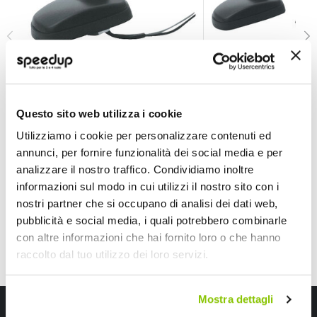
Antenna Pinna - PHONOCAR
Antenna Pinna - PH
PHONOCAR
PHONOCAR
Questo sito web utilizza i cookie
Utilizziamo i cookie per personalizzare contenuti ed
43,15 €
56,80 €
-15%
-14%
Prezzo
Prezzo
annunci, per fornire funzionalità dei social media e per
speciale
Spedizione gratuita!
speciale
Spedizione gratuita!
analizzare il nostro traffico. Condividiamo inoltre
informazioni sul modo in cui utilizzi il nostro sito con i
nostri partner che si occupano di analisi dei dati web,
pubblicità e social media, i quali potrebbero combinarle
con altre informazioni che hai fornito loro o che hanno
raccolto dal tuo utilizzo dei loro servizi.
Mostra dettagli
Iscriviti alla newsletter Speedup