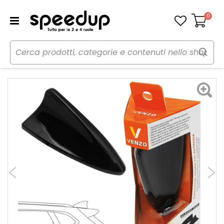
0
Carrello
Home
Auto
Audio elettronica mobile
Antenna
Antenna Pinna - VENZO