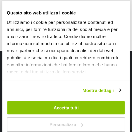
AREXONS
400ml
Questo sito web utilizza i cookie
Utilizziamo i cookie per personalizzare contenuti ed
annunci, per fornire funzionalità dei social media e per
analizzare il nostro traffico. Condividiamo inoltre
informazioni sul modo in cui utilizzi il nostro sito con i
nostri partner che si occupano di analisi dei dati web,
pubblicità e social media, i quali potrebbero combinarle
Iscriviti alla newsletter Speedup
con altre informazioni che hai fornito loro o che hanno
raccolto dal tuo utilizzo dei loro servizi.
Ricevi subito uno sconto del 10% per il tuo primo acquisto online!
Mostra dettagli
Accetta tutti
Ho letto e accettato il documento
privacy policy
Personalizza