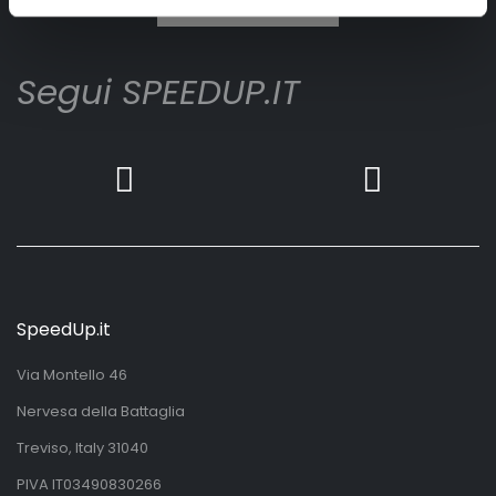
Iscrivimi
Segui SPEEDUP.IT
SpeedUp.it
Via Montello 46
Nervesa della Battaglia
Treviso, Italy 31040
PIVA IT03490830266