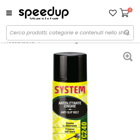
0
Carrello
Home
Auto
Manutenzione e ricambi auto
Antislittante cinghie TC240 - AREXONS
Prodotti tecnici