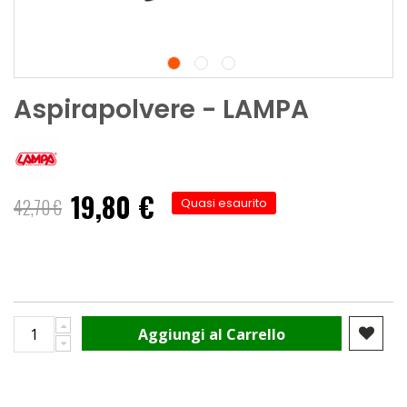
Aspirapolvere - LAMPA
19,80 €
Prezzo
42,70 €
Quasi esaurito
speciale
Aggiungi al Carrello