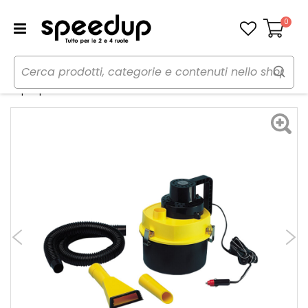
0
Carrello
Home
Auto
Cura dell'auto
Aspirapolvere
Aspirapolvere - LAMPA