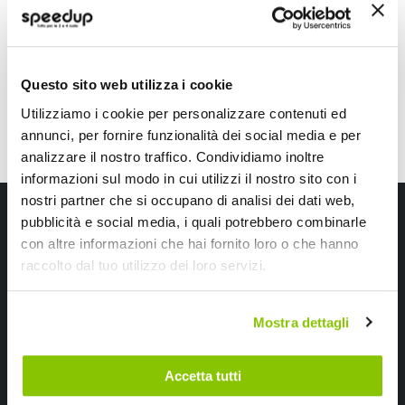
33,05 €
87,10 €
-27%
Prezzo
speciale
CONSEGNA IN 48H
CONSEGNA IN 48H
Sped
Questo sito web utilizza i cookie
Utilizziamo i cookie per personalizzare contenuti ed
annunci, per fornire funzionalità dei social media e per
analizzare il nostro traffico. Condividiamo inoltre
informazioni sul modo in cui utilizzi il nostro sito con i
nostri partner che si occupano di analisi dei dati web,
Iscriviti alla newsletter Speedup
pubblicità e social media, i quali potrebbero combinarle
con altre informazioni che hai fornito loro o che hanno
Ricevi subito uno sconto del 10% per il tuo primo acquisto online!
raccolto dal tuo utilizzo dei loro servizi.
Mostra dettagli
Accetta tutti
Ho letto e accettato il documento
privacy policy