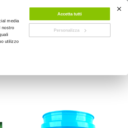
ACCEDI
CREA UN ACCOUNT
CONTATTACI
Accetta tutti
cial media
0
Carrello
l nostro
Personalizza
quali
o utilizzo
SPEEDUP MAGAZINE