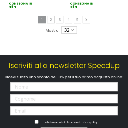
CONSEGNA IN
CONSEGNA IN
48H
48H
Pagina
Attualmente stai leggendo la pagina
Pagina
Pagina
Pagina
Pagina
Pagina
Avanti
1
2
3
4
5
Mostra
Iscriviti alla newsletter Speedup
Ricevi subito uno sconto del 10% per il tuo primo acquisto online!
Ho letto e accettato il documento
privacy policy