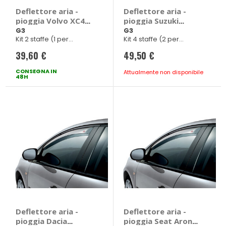
Deflettore aria -
Deflettore aria -
pioggia Volvo XC40
pioggia Suzuki
2017> - G3 Volvo
Jimny 2018> - G3
G3
G3
Kit 2 staffe (1 per
Kit 4 staffe (2 per
XC40 2017 > 5 porte
Suzuki Jimny 2018 >
deflettore)
deflettore)
3 porte
39,60 €
49,50 €
CONSEGNA IN
Attualmente non disponibile
48H
Deflettore aria -
Deflettore aria -
pioggia Dacia
pioggia Seat Arona