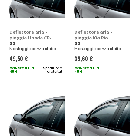
Deflettore aria -
Deflettore aria -
pioggia Honda CR-V
pioggia Kia Rio
2012>2016 - G3
2017> - G3 Kia Rio
G3
G3
Montaggio senza staffe
Montaggio senza staffe
Honda CR-V 2012 >
2017 > 5 porte
2016 5 porte
49,50 €
39,60 €
CONSEGNA IN
Spedizione
CONSEGNA IN
48H
gratuita!
48H