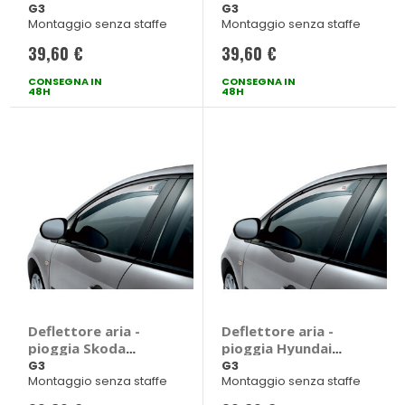
Duster 2018>2023 -
2017> - G3 Seat
G3
G3
Montaggio senza staffe
Montaggio senza staffe
G3 Dacia Duster
Arona 2017 > 5
2018 > 2023 5 porte
porte
39,60 €
39,60 €
CONSEGNA IN
CONSEGNA IN
48H
48H
Deflettore aria -
Deflettore aria -
pioggia Skoda
pioggia Hyundai
Karoq 2017> - G3
Kona 2017>2022 -
G3
G3
Montaggio senza staffe
Montaggio senza staffe
Skoda Karoq 2017 >
G3 Hyundai Kona
5 porte
2017 > 2022 5 porte