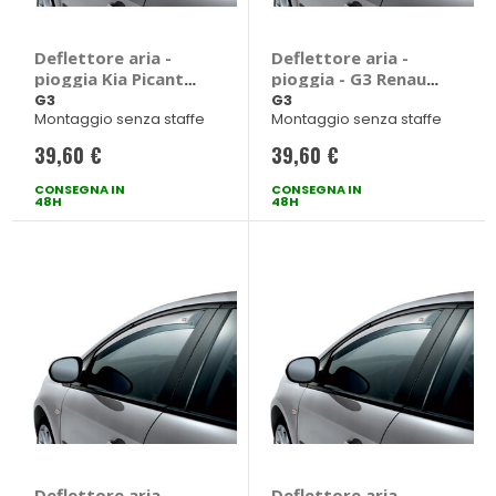
Deflettore aria -
Deflettore aria -
pioggia Kia Picanto
pioggia - G3 Renault
2017> - G3 Kia
Grand Scenic
G3
G3
Montaggio senza staffe
Montaggio senza staffe
Picanto 2017 > 5
porte
39,60 €
39,60 €
CONSEGNA IN
CONSEGNA IN
48H
48H
Deflettore aria -
Deflettore aria -