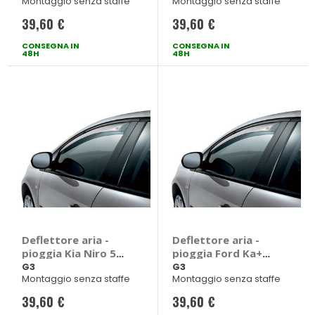
Montaggio senza staffe
Montaggio senza staffe
Toyota CH-R 2016 >
2023 5 porte
39,60 €
39,60 €
CONSEGNA IN
CONSEGNA IN
48H
48H
Deflettore aria -
Deflettore aria -
pioggia Kia Niro 5
pioggia Ford Ka+
porte 2016>2021 -
2016> - G3 Ford Ka+
G3
G3
Montaggio senza staffe
Montaggio senza staffe
G3 Kia Niro 5 porte
2016 > 5 porte
2016 > 2021
39,60 €
39,60 €