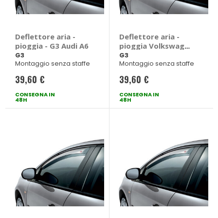
Deflettore aria -
Deflettore aria -
pioggia - G3 Audi A6
pioggia Volkswagen
T-Cross 2019> - G3
G3
G3
Montaggio senza staffe
Montaggio senza staffe
Volkswagen T-
Cross 2019 > 5
39,60 €
39,60 €
porte
CONSEGNA IN
CONSEGNA IN
48H
48H