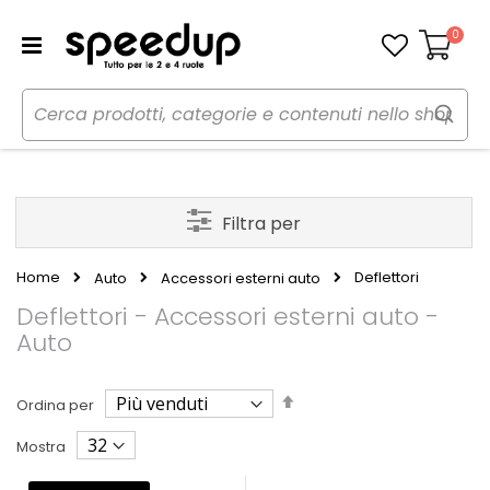
0
Carrello
Filtra per
Home
Deflettori
Auto
Accessori esterni auto
Deflettori - Accessori esterni auto -
Auto
Imposta
Ordina per
la
direzione
Mostra
decrescente