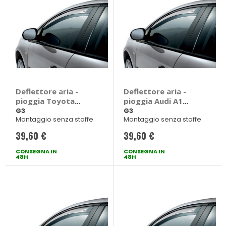
Deflettore aria -
Deflettore aria -
pioggia Toyota
pioggia Audi A1
Rav-4 2019> - G3
2018> - G3 Audi A1
G3
G3
Montaggio senza staffe
Montaggio senza staffe
Toyota Rav-4 2019
2018 > 5 porte
> 5 porte
39,60 €
39,60 €
CONSEGNA IN
CONSEGNA IN
48H
48H