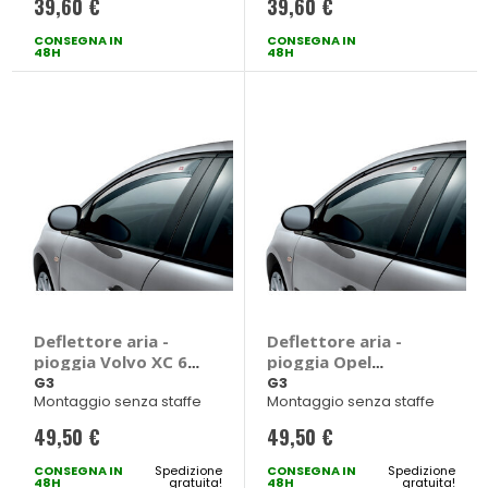
39,60 €
39,60 €
CONSEGNA IN
CONSEGNA IN
48H
48H
Deflettore aria -
Deflettore aria -
pioggia Volvo XC 60
pioggia Opel
2017> - G3 Volvo XC
Grandland X 2017> -
G3
G3
Montaggio senza staffe
Montaggio senza staffe
60 2017 > 5 porte
G3 Opel Grandland
X 2017 > 5 porte
49,50 €
49,50 €
CONSEGNA IN
Spedizione
CONSEGNA IN
Spedizione
48H
gratuita!
48H
gratuita!