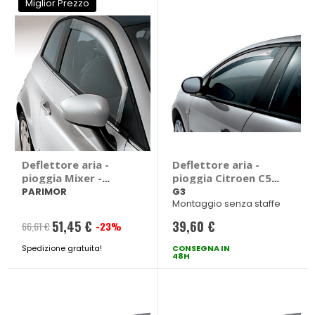
Miglior Prezzo
Deflettore aria -
Deflettore aria -
pioggia Mixer -
pioggia Citroen C5
PARIMOR
Aircross 2018> - G3
PARIMOR
G3
Montaggio senza staffe
Citroen C5 Aircross
2018 > 5 porte
51,45 €
39,60 €
66,61 €
-23%
Prezzo
Spedizione gratuita!
speciale
CONSEGNA IN
48H