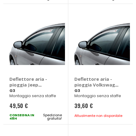
Deflettore aria -
Deflettore aria -
pioggia Jeep
pioggia Volkswagen
Compass 2017> - G3
Polo 2017> - G3
G3
G3
Montaggio senza staffe
Montaggio senza staffe
Jeep Compass 2017
Volkswagen Polo
> 5 porte
2017 > 5 porte
49,50 €
39,60 €
CONSEGNA IN
Spedizione
Attualmente non disponibile
48H
gratuita!