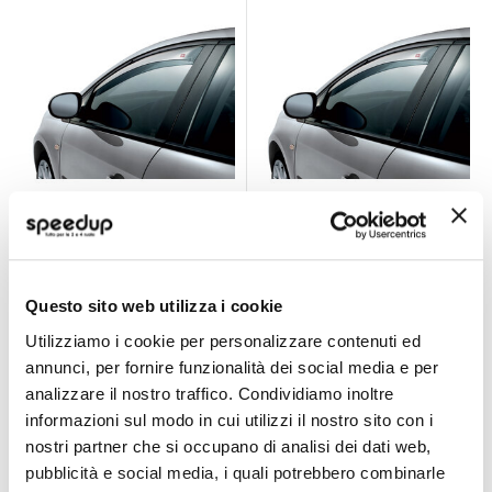
Deflettore aria -
Deflettore aria -
pioggia Opel
pioggia Nissan
Crossland X 2017> -
Micra 2017> - G3
G3
G3
Montaggio senza staffe
Montaggio senza staffe
G3 Opel Crossland X
Nissan Micra 2017 >
Questo sito web utilizza i cookie
2017 > 5 porte
5 porte
39,60 €
39,60 €
Utilizziamo i cookie per personalizzare contenuti ed
CONSEGNA IN
CONSEGNA IN
annunci, per fornire funzionalità dei social media e per
48H
48H
analizzare il nostro traffico. Condividiamo inoltre
informazioni sul modo in cui utilizzi il nostro sito con i
nostri partner che si occupano di analisi dei dati web,
pubblicità e social media, i quali potrebbero combinarle