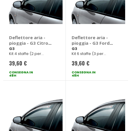
Deflettore aria -
Deflettore aria -
pioggia - G3 Citroen
pioggia - G3 Ford
Berlingo, Opel
Focus
G3
G3
Kit 4 staffe (2 per
Kit 6 staffe (3 per
Combo, Peugeot
deflettore)
deflettore)
Rifter
39,60 €
39,60 €
CONSEGNA IN
CONSEGNA IN
48H
48H