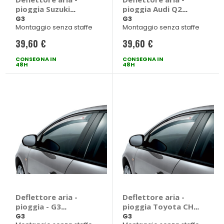
pioggia Suzuki
pioggia Audi Q2
Swift 2017> - G3
2016> - G3 Audi Q2
G3
G3
Montaggio senza staffe
Montaggio senza staffe
Suzuki Swift 2017 >
2016 > 5 porte
5 porte
39,60 €
39,60 €
CONSEGNA IN
CONSEGNA IN
48H
48H
Deflettore aria -
Deflettore aria -
pioggia - G3
pioggia Toyota CH-
Peugeot 3008, 5008
R 2016>2023 - G3
G3
G3