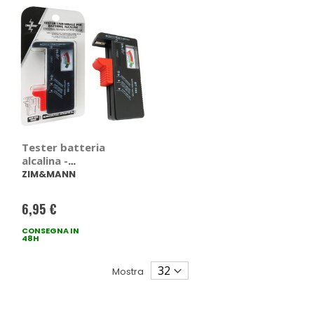
Tester batteria
alcalina -
ZIM&MANN
ZIM&MANN
6,95 €
CONSEGNA IN
48H
Mostra