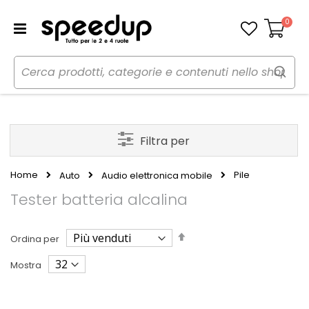
0
Carrello
Filtra per
Home
Pile
Auto
Audio elettronica mobile
Tester batteria alcalina
Imposta
Ordina per
la
direzione
Mostra
decrescente