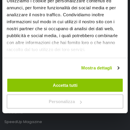
Utilizziamo i cookie per personalizzare contenuti ed
annunci, per fornire funzionalità dei social media e per
analizzare il nostro traffico. Condividiamo inoltre
informazioni sul modo in cui utilizzi il nostro sito con i
nostri partner che si occupano di analisi dei dati web,
pubblicità e social media, i quali potrebbero combinarle
con altre informazioni che hai fornito loro o che hanno
SpeedUp.it
raccolto dal tuo utilizzo dei loro servizi.
Via Montello 46
Nervesa della Battaglia
Mostra dettagli
Treviso, Italy 31040
PIVA IT03490830266
Accetta tutti
Speedup.it by Trio Group
Personalizza
Telefono
0423.601555
Chi siamo
SpeedUp Magazine