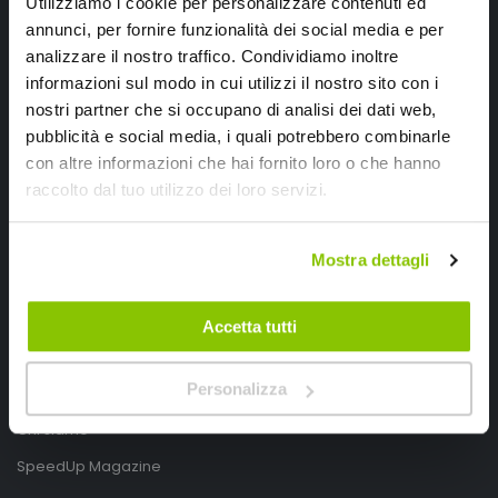
Utilizziamo i cookie per personalizzare contenuti ed
annunci, per fornire funzionalità dei social media e per
analizzare il nostro traffico. Condividiamo inoltre
informazioni sul modo in cui utilizzi il nostro sito con i
nostri partner che si occupano di analisi dei dati web,
pubblicità e social media, i quali potrebbero combinarle
con altre informazioni che hai fornito loro o che hanno
SpeedUp.it
raccolto dal tuo utilizzo dei loro servizi.
Via Montello 46
Nervesa della Battaglia
Mostra dettagli
Treviso, Italy 31040
PIVA IT03490830266
Accetta tutti
Speedup.it by Trio Group
Personalizza
Telefono
0423.601555
Chi siamo
SpeedUp Magazine