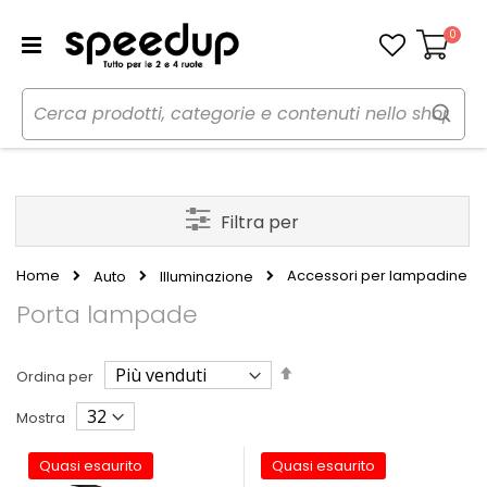
0
Carrello
Filtra per
Home
Accessori per lampadine
Auto
Illuminazione
Porta lampade
Imposta
Ordina per
la
direzione
Mostra
decrescente
Quasi esaurito
Quasi esaurito