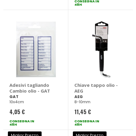
CONSEGNA IN
48H
Adesivi tagliando
Chiave tappo olio -
Cambio olio - GAT
AEG
GAT
AEG
10x4cm
8-10mm
4,05 €
11,45 €
CONSEGNA IN
CONSEGNA IN
48H
48H
Miglior Prezzo
Miglior Prezzo