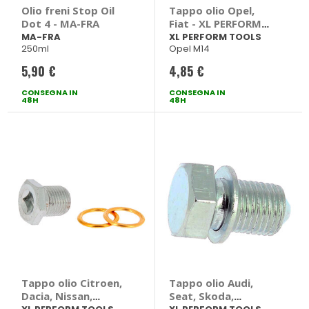
Olio freni Stop Oil
Tappo olio Opel,
Dot 4 - MA-FRA
Fiat - XL PERFORM
TOOLS
MA-FRA
XL PERFORM TOOLS
250ml
Opel M14
5,90 €
4,85 €
CONSEGNA IN
CONSEGNA IN
48H
48H
Tappo olio Citroen,
Tappo olio Audi,
Dacia, Nissan,
Seat, Skoda,
Peugeot, Renault -
Volkswagen - XL