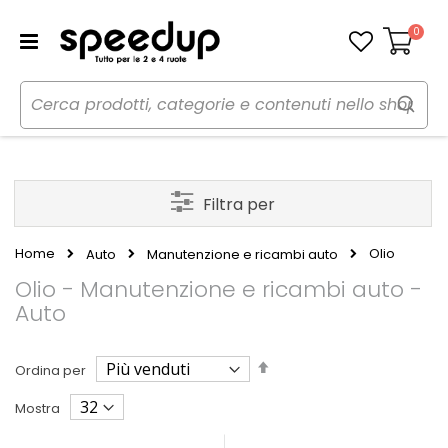
0
Carrello
Filtra per
Home
Olio
Auto
Manutenzione e ricambi auto
Olio - Manutenzione e ricambi auto -
Auto
Imposta
Ordina per
la
direzione
Mostra
decrescente