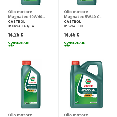
Olio motore
Olio motore
Magnatec 10W40
Magnatec 5W40 C3
A/B - CASTROL
- CASTROL
CASTROL
CASTROL
1lt 10W40 A3/B4
1lt 5W40 C3
14,25 €
14,45 €
CONSEGNA IN
CONSEGNA IN
48H
48H
Olio motore
Olio motore