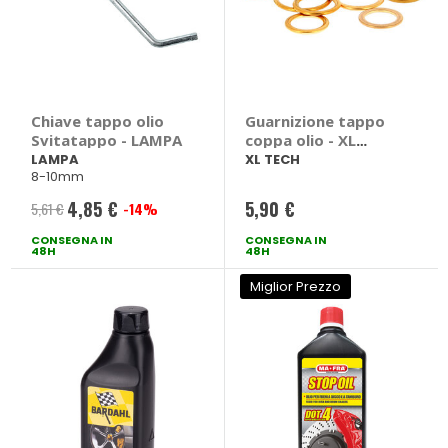
Chiave tappo olio
Guarnizione tappo
Svitatappo - LAMPA
coppa olio - XL
TECH
LAMPA
XL TECH
8-10mm
4,85 €
5,90 €
5,61 €
-14%
Prezzo
CONSEGNA IN
speciale
CONSEGNA IN
48H
48H
Miglior Prezzo