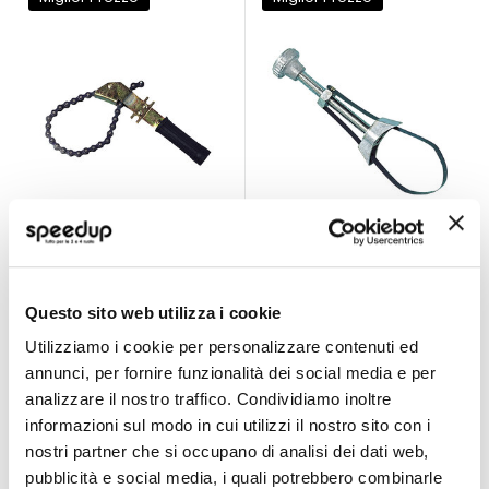
Chiave tappo olio
Chiave tappo olio
Svitafiltro - LAMPA
Svitafiltro - LAMPA
LAMPA
LAMPA
A Catena
A Cinghia
Questo sito web utilizza i cookie
7,50 €
5,10 €
9,15 €
-18%
8,42 €
-39%
Prezzo
Prezzo
Utilizziamo i cookie per personalizzare contenuti ed
annunci, per fornire funzionalità dei social media e per
CONSEGNA IN
speciale
CONSEGNA IN
speciale
48H
48H
analizzare il nostro traffico. Condividiamo inoltre
informazioni sul modo in cui utilizzi il nostro sito con i
Miglior Prezzo
nostri partner che si occupano di analisi dei dati web,
pubblicità e social media, i quali potrebbero combinarle