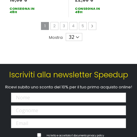
CONSEGNA IN
CONSEGNA IN
48H
48H
Pagina
Attualmente stai leggendo la pagina
Pagina
Pagina
Pagina
Pagina
Pagina
Avanti
1
2
3
4
5
Mostra
Iscriviti alla newsletter Speedup
Ricevi subito uno sconto del 10% per il tuo primo acquisto online!
Ho letto e accettato il documento
privacy policy