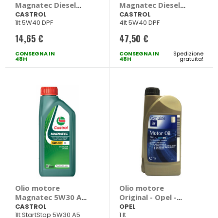
Magnatec Diesel
Magnatec Diesel
5W40 DPF -
5W40 DPF -
CASTROL
CASTROL
1lt 5W40 DPF
4lt 5W40 DPF
CASTROL
CASTROL
14,65 €
47,50 €
CONSEGNA IN
CONSEGNA IN
Spedizione
48H
48H
gratuita!
Olio motore
Olio motore
Magnatec 5W30 A5
Original - Opel -
- CASTROL
OPEL
CASTROL
OPEL
1lt StartStop 5W30 A5
1 lt