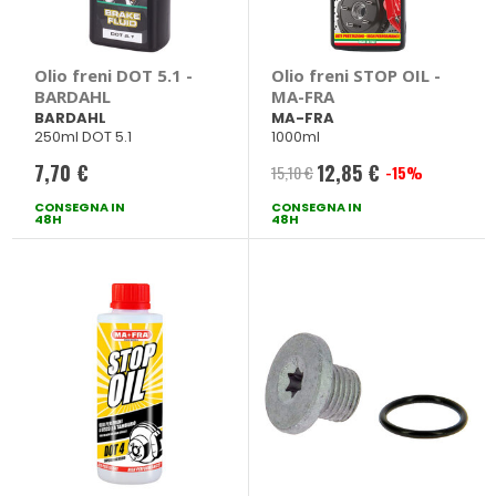
Olio freni DOT 5.1 -
Olio freni STOP OIL -
BARDAHL
MA-FRA
BARDAHL
MA-FRA
250ml DOT 5.1
1000ml
7,70 €
12,85 €
15,10 €
-15%
Prezzo
CONSEGNA IN
CONSEGNA IN
speciale
48H
48H