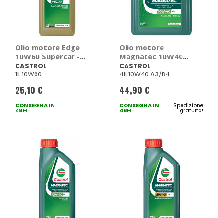
Olio motore Edge
Olio motore
10W60 Supercar -
Magnatec 10W40
CASTROL
A/B - CASTROL
CASTROL
CASTROL
1lt 10W60
4lt 10W40 A3/B4
25,10 €
44,90 €
CONSEGNA IN
CONSEGNA IN
Spedizione
48H
48H
gratuita!