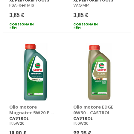
XL PERFORM TOOLS
XL PERFORM TOOLS
PSA-Ren M16
VAG M14
XL PERFORM TOOLS
PERFORM TOOLS
3,65 €
3,85 €
CONSEGNA IN
CONSEGNA IN
48H
48H
Olio motore
Olio motore EDGE
Magnatec 5W20 E -
0W30 - CASTROL
CASTROL
CASTROL
CASTROL
1lt 5W20
1lt 0W30
18,80 €
22,35 €