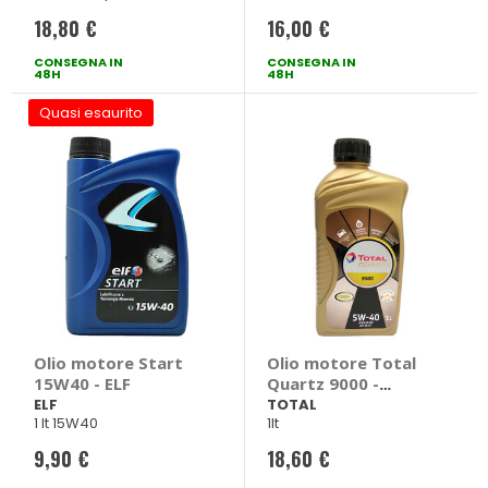
18,80 €
16,00 €
CONSEGNA IN
CONSEGNA IN
48H
48H
Quasi esaurito
Olio motore Start
Olio motore Total
15W40 - ELF
Quartz 9000 -
TOTAL
ELF
TOTAL
1 lt 15W40
1lt
9,90 €
18,60 €