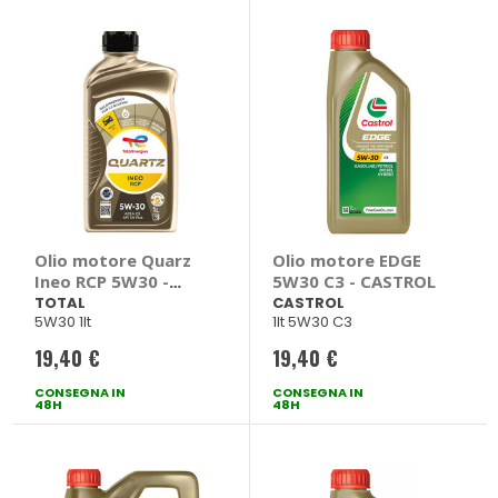
Olio motore Quarz
Olio motore EDGE
Ineo RCP 5W30 -
5W30 C3 - CASTROL
TOTAL
TOTAL
CASTROL
5W30 1lt
1lt 5W30 C3
19,40 €
19,40 €
CONSEGNA IN
CONSEGNA IN
48H
48H