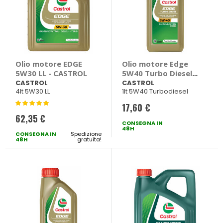
Olio motore EDGE
Olio motore Edge
5W30 LL - CASTROL
5W40 Turbo Diesel -
CASTROL
CASTROL
CASTROL
4lt 5W30 LL
1lt 5W40 Turbodiesel
Valutazione:
17,60 €
100%
62,35 €
CONSEGNA IN
48H
CONSEGNA IN
Spedizione
48H
gratuita!