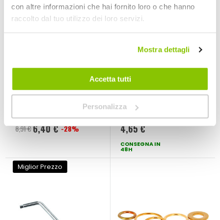
con altre informazioni che hai fornito loro o che hanno
raccolto dal tuo utilizzo dei loro servizi.
Mostra dettagli
Accetta tutti
Chiave tappo olio
Chiave tappo olio
Svitafiltro - LAMPA
Svitatappo - LAMPA
LAMPA
LAMPA
Personalizza
12mm
6,40 €
4,65 €
8,91 €
-28%
Prezzo
speciale
CONSEGNA IN
48H
Miglior Prezzo