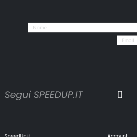
Segui SPEEDUP.IT
SpeedUp.it
Account