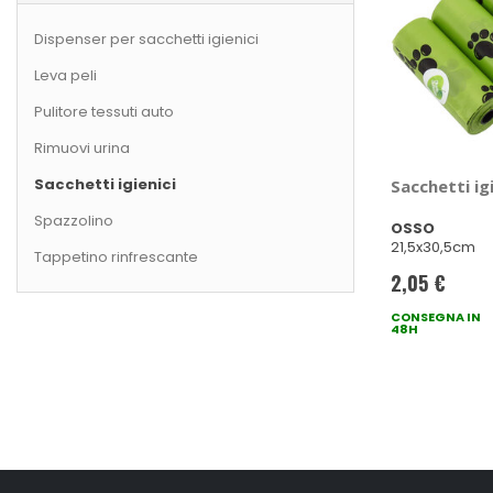
Dispenser per sacchetti igienici
Leva peli
Pulitore tessuti auto
Rimuovi urina
Sacchetti igienici
Sacchetti ig
Spazzolino
OSSO
21,5x30,5cm
Tappetino rinfrescante
2,05 €
CONSEGNA IN
48H