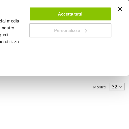
ACCEDI
CREA UN ACCOUNT
CONTATTACI
Accetta tutti
cial media
0
Carrello
l nostro
Personalizza
quali
o utilizzo
SPEEDUP MAGAZINE
Mostra