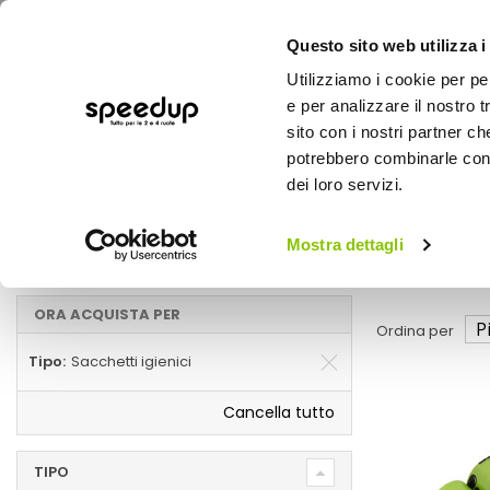
Questo sito web utilizza i
Utilizziamo i cookie per pe
e per analizzare il nostro t
sito con i nostri partner ch
potrebbero combinarle con a
AUTO
MOTO
BICI
OUTD
dei loro servizi.
Home
Cura e igiene cani e
Auto
Trasporto cani e gatti
Mostra dettagli
Sacchetti igienici
ORA ACQUISTA PER
Ordina per
Tipo
Sacchetti igienici
Cancella tutto
TIPO