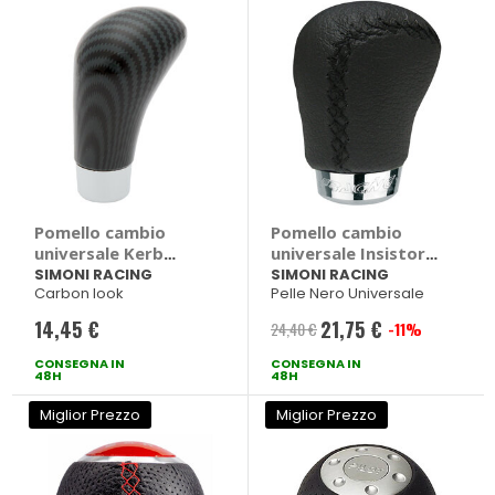
Pomello cambio
Pomello cambio
universale Kerb
universale Insistor -
Carbon - SIMONI
SIMONI RACING
SIMONI RACING
SIMONI RACING
Carbon look
Pelle Nero Universale
RACING
14,45 €
21,75 €
24,40 €
-11%
Prezzo
CONSEGNA IN
CONSEGNA IN
speciale
48H
48H
Miglior Prezzo
Miglior Prezzo