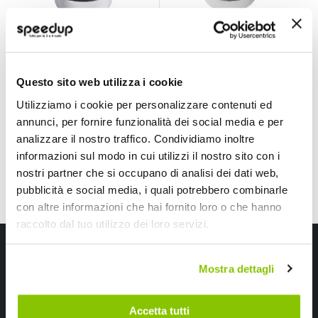
Pomello cambio
Pomello cambio
universale Ikon
universale Touring -
Sport - LAMPA
LAMPA
LAMPA
LAMPA
Nero/rosso Diam. 15mm
Questo sito web utilizza i cookie
max
26,50 €
18,80 €
33,67 €
-21%
21,47 €
-12%
Prezzo
Prezzo
Utilizziamo i cookie per personalizzare contenuti ed
CONSEGNA IN
speciale
CONSEGNA IN
speciale
annunci, per fornire funzionalità dei social media e per
48H
48H
analizzare il nostro traffico. Condividiamo inoltre
informazioni sul modo in cui utilizzi il nostro sito con i
Mostra
nostri partner che si occupano di analisi dei dati web,
pubblicità e social media, i quali potrebbero combinarle
con altre informazioni che hai fornito loro o che hanno
raccolto dal tuo utilizzo dei loro servizi.
Iscriviti alla newsletter Speedup
Mostra dettagli
Ricevi subito uno sconto del 10% per il tuo primo acquisto online!
Accetta tutti