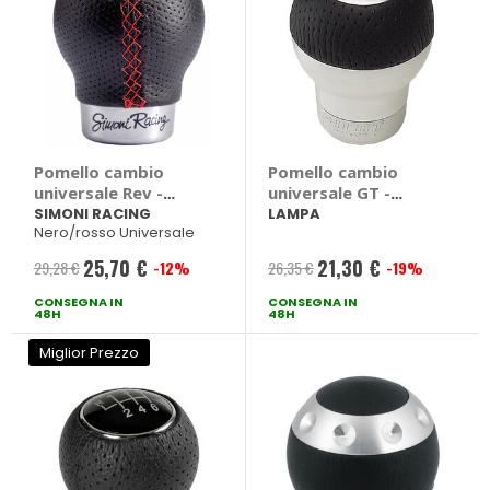
Pomello cambio
Pomello cambio
universale Rev -
universale GT -
SIMONI RACING
LAMPA
SIMONI RACING
LAMPA
Nero/rosso Universale
25,70 €
21,30 €
29,28 €
-12%
26,35 €
-19%
Prezzo
Prezzo
CONSEGNA IN
speciale
CONSEGNA IN
speciale
48H
48H
Miglior Prezzo