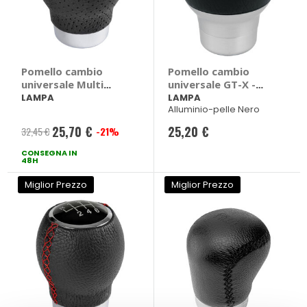
Pomello cambio
Pomello cambio
universale Multi
universale GT-X -
Gear - LAMPA
LAMPA
LAMPA
LAMPA
Alluminio-pelle Nero
25,70 €
25,20 €
32,45 €
-21%
Prezzo
CONSEGNA IN
speciale
48H
Miglior Prezzo
Miglior Prezzo