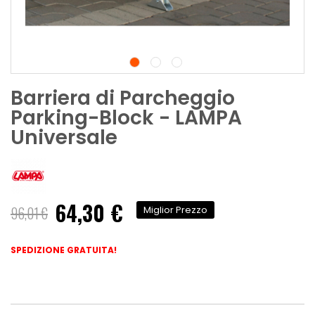
Barriera di Parcheggio
Parking-Block - LAMPA
Universale
64,30 €
Prezzo
96,01 €
Miglior Prezzo
speciale
SPEDIZIONE GRATUITA!