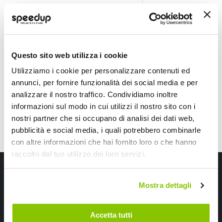
Barriera di Parcheggio Con telecomando e pannello so
Barriera di Parche
LAMPA
LAMPA
6V
6V
256,45 €
229,70 €
-49%
-51%
Prezzo
Prezzo
Questo sito web utilizza i cookie
speciale
Spedizione gratuita!
speciale
Spedizione gratuita!
Utilizziamo i cookie per personalizzare contenuti ed
annunci, per fornire funzionalità dei social media e per
analizzare il nostro traffico. Condividiamo inoltre
informazioni sul modo in cui utilizzi il nostro sito con i
nostri partner che si occupano di analisi dei dati web,
pubblicità e social media, i quali potrebbero combinarle
con altre informazioni che hai fornito loro o che hanno
raccolto dal tuo utilizzo dei loro servizi.
Iscriviti alla newsletter Speedup
Mostra dettagli
Ricevi subito uno sconto del 10% per il tuo primo acquisto online!
Accetta tutti