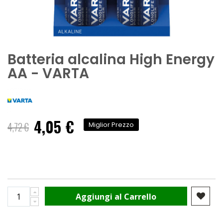
Batteria alcalina High Energy
AA - VARTA
4,05 €
Prezzo
4,72 €
Miglior Prezzo
speciale
Aggiungi al Carrello