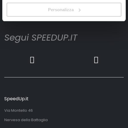
Ho letto e accettato il documento
privacy policy
Personalizza
Iscrivimi
Segui SPEEDUP.IT
SpeedUp.it
Via Montello 46
Nervesa della Battaglia