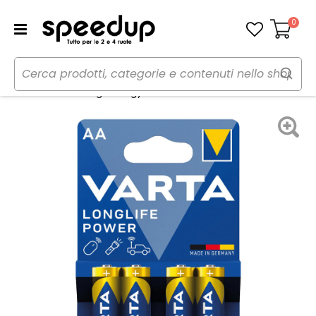
0
Carrello
Home
Auto
Audio elettronica mobile
Pile
Batteria alcalina High Energy AA - VARTA