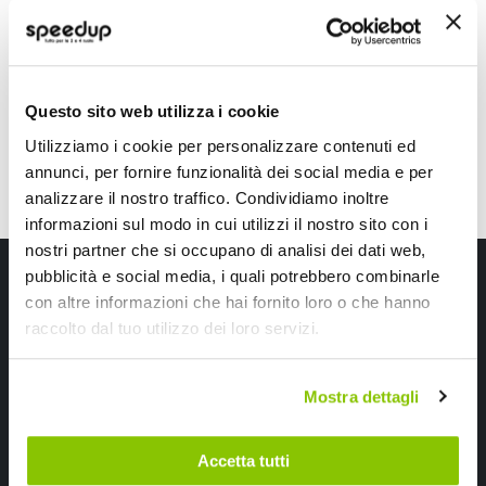
5,90 €
5,05 €
CONSEGNA IN 48H
Questo sito web utilizza i cookie
Utilizziamo i cookie per personalizzare contenuti ed
annunci, per fornire funzionalità dei social media e per
analizzare il nostro traffico. Condividiamo inoltre
informazioni sul modo in cui utilizzi il nostro sito con i
nostri partner che si occupano di analisi dei dati web,
Iscriviti alla newsletter Speedup
pubblicità e social media, i quali potrebbero combinarle
con altre informazioni che hai fornito loro o che hanno
Ricevi subito uno sconto del 10% per il tuo primo acquisto online!
raccolto dal tuo utilizzo dei loro servizi.
Mostra dettagli
Accetta tutti