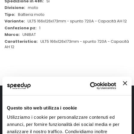
Si
moto
Batteria moto
ULT5 166x126x173mm - spunto 720A - Capacità AH 12
1
UNIBAT
ULT5 166x126x173mm - spunto 720A - Capacità
AH 12
Iscriviti alla newsletter Speedup
Questo sito web utilizza i cookie
Ricevi subito uno sconto del 10% per il tuo primo acquisto online!
Utilizziamo i cookie per personalizzare contenuti ed
annunci, per fornire funzionalità dei social media e per
analizzare il nostro traffico. Condividiamo inoltre