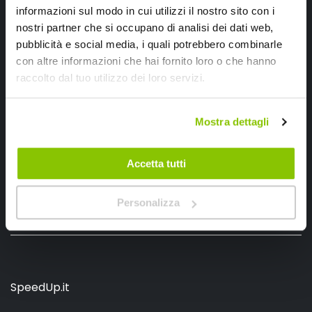
informazioni sul modo in cui utilizzi il nostro sito con i
nostri partner che si occupano di analisi dei dati web,
pubblicità e social media, i quali potrebbero combinarle
Ho letto e accettato il documento
privacy policy
con altre informazioni che hai fornito loro o che hanno
Iscrivimi
raccolto dal tuo utilizzo dei loro servizi.
Mostra dettagli
Segui SPEEDUP.IT
Accetta tutti
Personalizza
SpeedUp.it