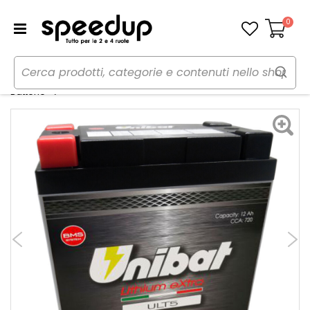
0
Carrello
Home
Moto
Manutenzione e ricambi moto
Batteria moto Litio - UNIBAT
Batterie