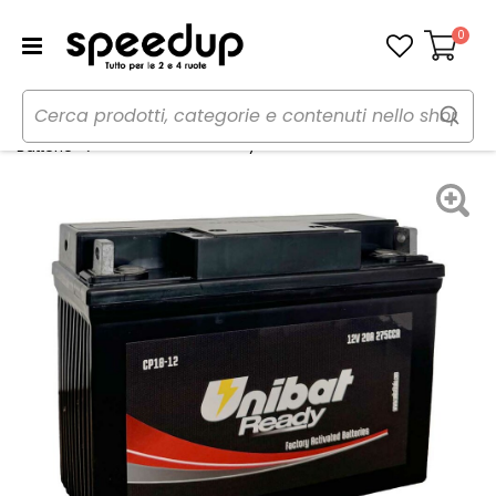
0
Carrello
Home
Moto
Manutenzione e ricambi moto
Batteria moto Ready - UNIBAT
Batterie