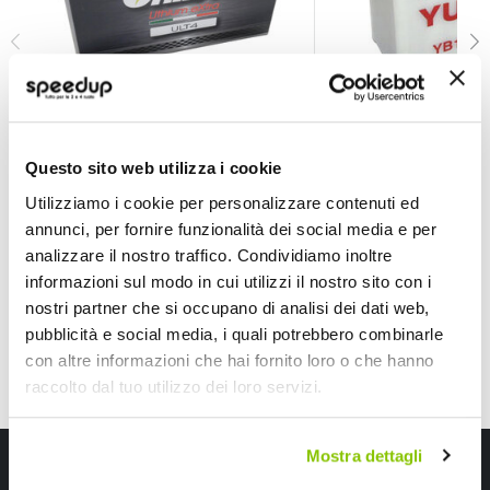
Batteria moto Litio - UNIBAT
Batteria moto YTX14
UNIBAT
YUASA
Questo sito web utilizza i cookie
ULT4 175x87x130mm - spunto 480A -
12.6Ah positivo a sinistr
Capacità AH 8
150x145x87mm
Utilizziamo i cookie per personalizzare contenuti ed
188,10 €
168,30 €
annunci, per fornire funzionalità dei social media e per
Spedizione gratuita!
CONSEGNA IN 48H
Sped
analizzare il nostro traffico. Condividiamo inoltre
informazioni sul modo in cui utilizzi il nostro sito con i
nostri partner che si occupano di analisi dei dati web,
pubblicità e social media, i quali potrebbero combinarle
con altre informazioni che hai fornito loro o che hanno
raccolto dal tuo utilizzo dei loro servizi.
Mostra dettagli
Iscriviti alla newsletter Speedup