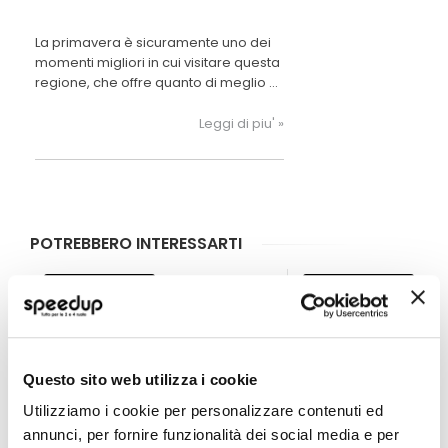
La primavera è sicuramente uno dei
momenti migliori in cui visitare questa
regione, che offre quanto di meglio si
possa chiedere dal punto di vista
turistico. Cultura, arte, cucina, storia
Leggi di piu' »
ed accattivanti paesaggi sono gli
elementi che la Toscana propone a
chi decide di trascorrere qualche
giorno sulle sue strade.
POTREBBERO INTERESSARTI
Miglior Prezzo
Miglior Prezzo
Questo sito web utilizza i cookie
Utilizziamo i cookie per personalizzare contenuti ed
annunci, per fornire funzionalità dei social media e per