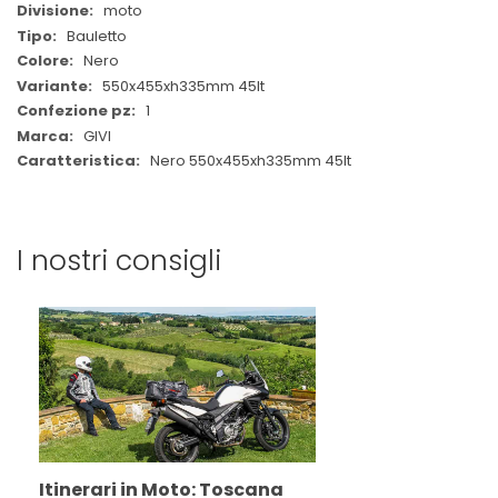
moto
Bauletto
Nero
550x455xh335mm 45lt
1
GIVI
Nero 550x455xh335mm 45lt
I nostri consigli
Itinerari in Moto: Toscana