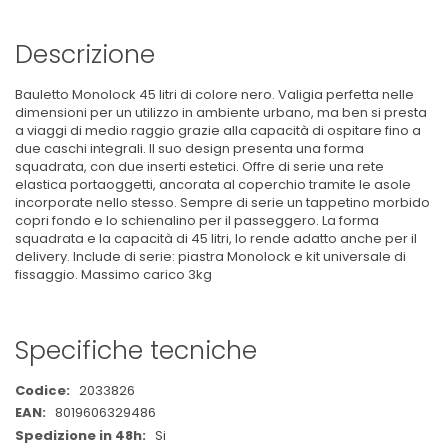
Descrizione
Bauletto Monolock 45 litri di colore nero. Valigia perfetta nelle
dimensioni per un utilizzo in ambiente urbano, ma ben si presta
a viaggi di medio raggio grazie alla capacità di ospitare fino a
due caschi integrali. Il suo design presenta una forma
squadrata, con due inserti estetici. Offre di serie una rete
elastica portaoggetti, ancorata al coperchio tramite le asole
incorporate nello stesso. Sempre di serie un tappetino morbido
copri fondo e lo schienalino per il passeggero. La forma
squadrata e la capacità di 45 litri, lo rende adatto anche per il
delivery. Include di serie: piastra Monolock e kit universale di
fissaggio. Massimo carico 3kg
Specifiche tecniche
Maggiori
2033826
Informazioni
8019606329486
Si