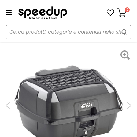
0
Carrello
Home
Moto
Accessori moto
Bauletto per moto
Bauletto B45+ - GIVI