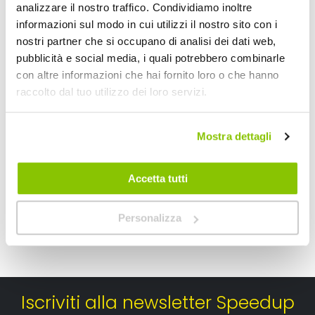
analizzare il nostro traffico. Condividiamo inoltre
informazioni sul modo in cui utilizzi il nostro sito con i
nostri partner che si occupano di analisi dei dati web,
pubblicità e social media, i quali potrebbero combinarle
Bauletto Alpina ALP44A - GIVI
Bauletto Trekker M
con altre informazioni che hai fornito loro o che hanno
raccolto dal tuo utilizzo dei loro servizi.
GIVI
GIVI
Alluminio Nero/grigio
Nero/Grigio 600xh460x
320x390x450mm 44lt
178,20 €
280,20 €
-10%
-24%
Mostra dettagli
Prezzo
Prezzo
speciale
speciale
CONSEGNA IN 48H
Sped
Attualmente non disponibile
Accetta tutti
Personalizza
Iscriviti alla newsletter Speedup