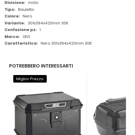
moto
Bauletto
Nero
301x394x420mm 30lt
1
GIVI
Nero 301x394x420mm 30lt
POTREBBERO INTERESSARTI
Miglior Prezzo