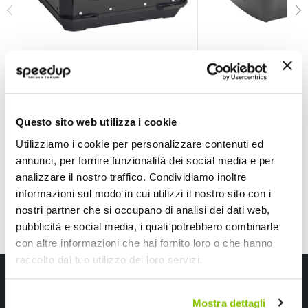
Bauletto Alpina ALP44B - GIVI
Bauletto B45B+ Mon
GIVI
GIVI
Alluminio Nero Fabio
Nero 335x455x550mm 
320x390x450mm 44lt
178,20 €
152,45 €
-10%
Prezzo
Questo sito web utilizza i cookie
speciale
CONSEGNA IN 48H
Spedizione gratuita!
Attualmente non disponibi
Utilizziamo i cookie per personalizzare contenuti ed
annunci, per fornire funzionalità dei social media e per
analizzare il nostro traffico. Condividiamo inoltre
informazioni sul modo in cui utilizzi il nostro sito con i
nostri partner che si occupano di analisi dei dati web,
pubblicità e social media, i quali potrebbero combinarle
con altre informazioni che hai fornito loro o che hanno
raccolto dal tuo utilizzo dei loro servizi.
Iscriviti alla newsletter Speedup
Mostra dettagli
Ricevi subito uno sconto del 10% per il tuo primo acquisto online!