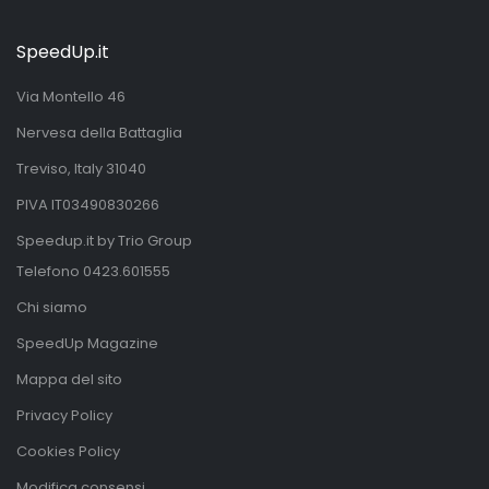
SpeedUp.it
Via Montello 46
Nervesa della Battaglia
Treviso, Italy 31040
PIVA IT03490830266
Speedup.it by Trio Group
Telefono
0423.601555
Chi siamo
SpeedUp Magazine
Mappa del sito
Privacy Policy
Cookies Policy
Modifica consensi