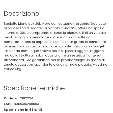
Descrizione
Bauletto Monolock 30lt. Nero con catadriotti argento. Dedicato
ai possessori di scooter di piccola cilindrata, offre uno spazio
interno di 30lt e comprende di serie la piastra e il kit universale
per il fissaggio al veicolo. Le dimensioni compatte non
compromettono la capacità di carico: è in grado di contenere
ad esempio un casco modulare o, in alternativa, un casco jet
lasciando comunque spazio per altri piccoli oggetti. Leggero
ma dalla struttura molto robusta, offre un'estetica filante ed
arrotondata. Givi garantisce per le proprie valigie un grado di
tenuta acqua corrispondente a una normale pioggia. Massimo
carico 3kg
Specifiche tecniche
Maggiori
2182224
Informazioni
8019606298553
Si