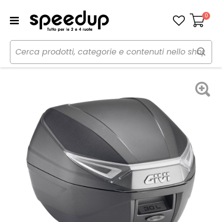
0
Carrello
Home
Moto
Accessori moto
Bauletto per moto
Bauletto C30 Tech Monolock - GIVI