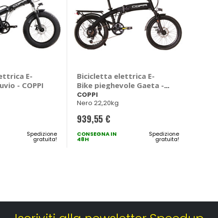
ettrica E-
Bicicletta elettrica E-
uvio - COPPI
Bike pieghevole Gaeta -
COPPI
COPPI
Nero 22,20kg
939,55 €
Spedizione
CONSEGNA IN
Spedizione
gratuita!
48H
gratuita!