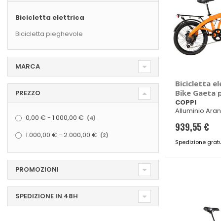
Bicicletta elettrica
Bicicletta pieghevole
MARCA
Bicicletta el
Bike Gaeta p
PREZZO
COPPI
COPPI
Alluminio Aran
elementi
0,00 €
-
1.000,00 €
peso 18kg
4
939,55 €
elementi
1.000,00 €
-
2.000,00 €
2
Spedizione gratu
PROMOZIONI
SPEDIZIONE IN 48H