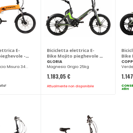
ettrica E-
Bicicletta elettrica E-
Bicic
ieghevole -
Bike Mojito pieghevole -
Bike 
GLORIA
GLORIA
COPP
cio Misura 34
Magnesio Grigio 25kg
Verde
1.183,05 €
1.14
ita!
CONSE
Attualmente non disponibile
48H