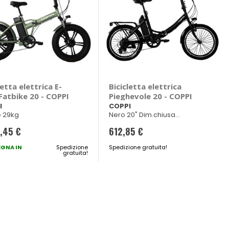
letta elettrica E-
Bicicletta elettrica
Fatbike 20 - COPPI
Pieghevole 20 - COPPI
I
COPPI
 29kg
Nero 20" Dim.chiusa
h75x87x46cm
7,45 €
612,85 €
GNA IN
Spedizione
Spedizione gratuita!
gratuita!