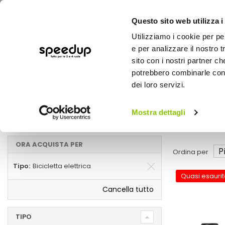
Questo sito web utilizza i
Utilizziamo i cookie per pe
e per analizzare il nostro t
sito con i nostri partner ch
potrebbero combinarle con a
AUTO
MOTO
BICI
OUTD
dei loro servizi.
Home
Biciclette adulto
Bici
Biciclette
Mostra dettagli
Bicicletta elettrica
ORA ACQUISTA PER
Ordina per
Tipo
Bicicletta elettrica
Quasi esaurit
Cancella tutto
TIPO