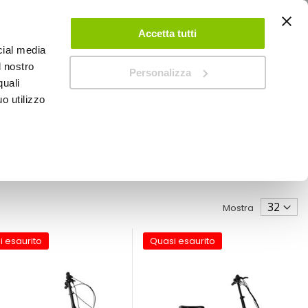
ACCEDI
CREA UN ACCOUNT
CONTATTACI
Accetta tutti
cial media
0
Carrello
l nostro
Personalizza
quali
o utilizzo
SPEEDUP MAGAZINE
Mostra
i esaurito
Quasi esaurito